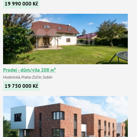
19 990 000
Kč
Prodej - dům/vila 208 м²
Hostivická, Praha-Zličín, Sobín
19 750 000
Kč