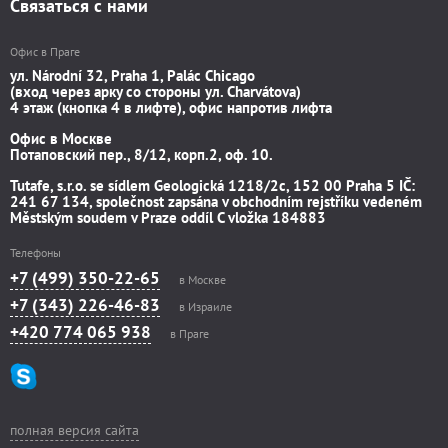
Связаться с нами
Офис в Праге
ул. Národní 32, Praha 1, Palác Chicago
(вход через арку со стороны ул. Charvátova)
4 этаж (кнопка 4 в лифте), офис напротив лифта
Офис в Москве
Потаповский пер., 8/12, корп.2, оф. 10.
Tutafe, s.r.o. se sídlem Geologická 1218/2c, 152 00 Praha 5 IČ:
241 67 134, společnost zapsána v obchodním rejstříku vedeném
Městským soudem v Praze oddíl C vložka 184883
Телефоны
+7 (499) 350-22-65
в Москве
+7 (343) 226-46-83
в Израиле
+420 774 065 938
в Праге
полная версия сайта