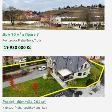
Дом 90 м² в Праге 8
Povltavská, Praha-Troja, Troja
19 980 000
Kč
Prodej - dům/vila 261 м²
K úvozu, Praha-Lochkov, Lochkov