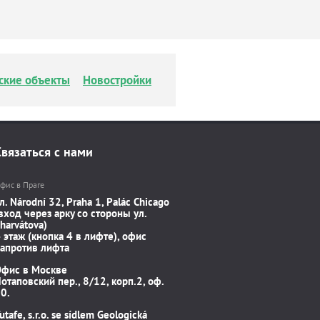
ские объекты
Новостройки
Связаться с нами
фис в Праге
л. Národní 32, Praha 1, Palác Chicago
вход через арку со стороны ул.
harvátova)
 этаж (кнопка 4 в лифте), офис
апротив лифта
Офис в Москве
отаповский пер., 8/12, корп.2, оф.
0.
utafe, s.r.o. se sídlem Geologická