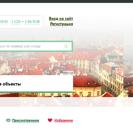
Вход на сайт
рага
:
1 CZK
=
3.86 RUB
Регистрация
е объекты
ты
Просмотренное
Избранное