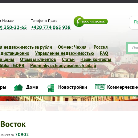
в Москве
Телефон в Праге
П
9) 350-22-65
+420 774 065 938
я недвижимость за рубли
Обмен: Чехия ↔ Россия
 дистанционно
Управление недвижимостью
FAQ
 и цены
Отзывы клиентов
Статьи
Наши контакты
itika i GDPR
Podmínky ochrany osobních údajů
иры
Дома
Новостройки
Коммерчески
Квартиры
Дома
Новостройки
Коммерческие объек
-Восток
70902
Объект №