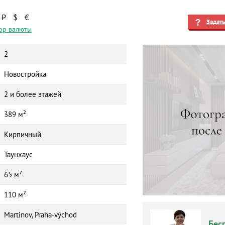
₽
$
€
Задат
ор валюты
2
Новостройка
2 и более этажей
389 м²
Кирпичный
Таунхаус
65 м²
110 м²
Martinov, Praha-východ
Бес