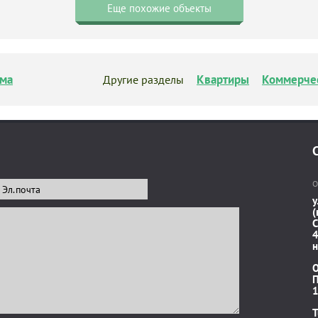
Еще похожие объекты
ма
Квартиры
Коммерче
Другие разделы
О
у
(
C
4
н
П
1
T