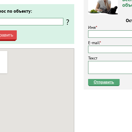
объ
рос по объекту:
?
Ос
Имя
*
равить
E-mail
*
Текст
Отправить