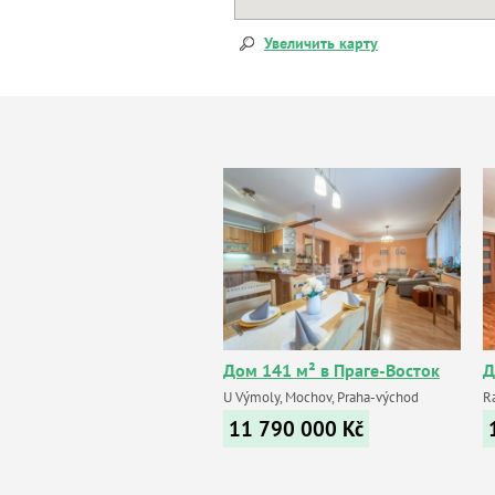
Увеличить карту
Дом 141 м² в Праге-Восток
Д
U Výmoly, Mochov, Praha-východ
R
11 790 000
Kč