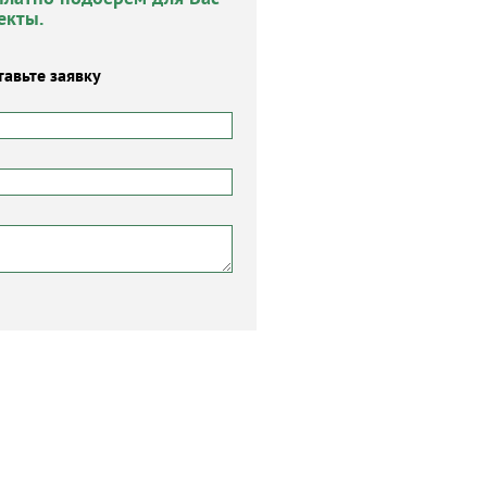
екты.
тавьте заявку