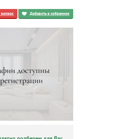
ь вопрос
Добавить в избранное
платно подберем для Вас