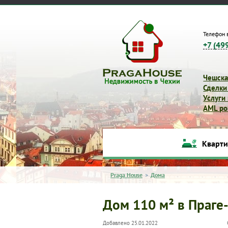
Телефон 
+7 (49
Чешска
Сделки
Услуги
AML pol
Кварт
Praga House
>
Дома
Дом 110 м² в Праге
Добавлено 25.01.2022