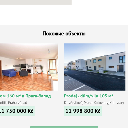
Похожие объекты
ом 160 м² в Прага-Запад
Prodej - dům/vila 105 м²
adlík, Praha-západ
Devětsilová, Praha-Kolovraty, Kolovraty
11 750 000
Kč
11 998 800
Kč