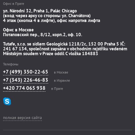
Офис в Праге
ул. Národní 32, Praha 1, Palác Chicago
(вход через арку со стороны ул. Charvátova)
4 этаж (кнопка 4 в лифте), офис напротив лифта
Офис в Москве
Потаповский пер., 8/12, корп.2, оф. 10.
Tutafe, s.r.o. se sídlem Geologická 1218/2c, 152 00 Praha 5 IČ:
241 67 134, společnost zapsána v obchodním rejstříku vedeném
Městským soudem v Praze oddíl C vložka 184883
Телефоны
+7 (499) 350-22-65
в Москве
+7 (343) 226-46-83
в Израиле
+420 774 065 938
в Праге
полная версия сайта