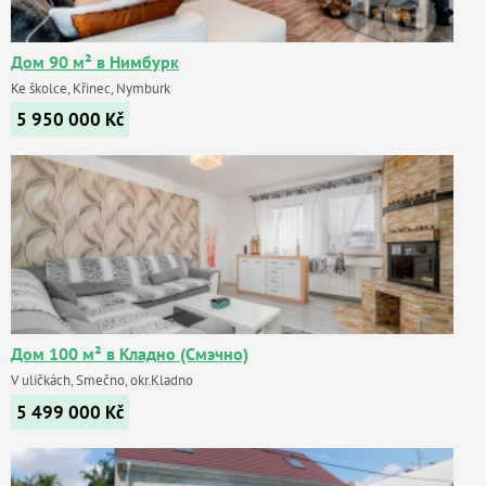
Дом 90 м² в Нимбурк
Ke školce, Křinec, Nymburk
5 950 000
Kč
Дом 100 м² в Кладно (Смэчно)
V uličkách, Smečno, okr.Kladno
5 499 000
Kč