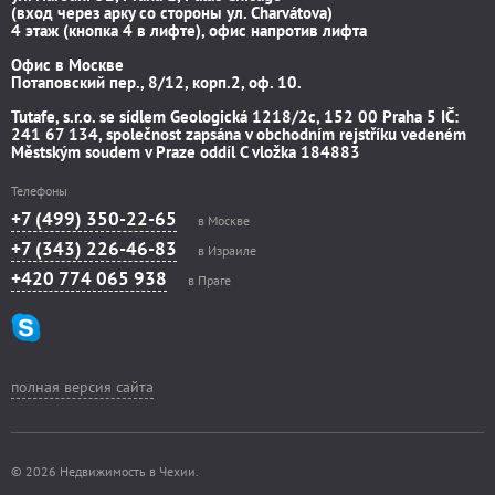
(вход через арку со стороны ул. Charvátova)
4 этаж (кнопка 4 в лифте), офис напротив лифта
Офис в Москве
Потаповский пер., 8/12, корп.2, оф. 10.
Tutafe, s.r.o. se sídlem Geologická 1218/2c, 152 00 Praha 5 IČ:
241 67 134, společnost zapsána v obchodním rejstříku vedeném
Městským soudem v Praze oddíl C vložka 184883
Телефоны
+7 (499) 350-22-65
в Москве
+7 (343) 226-46-83
в Израиле
+420 774 065 938
в Праге
полная версия сайта
© 2026 Недвижимость в Чехии.