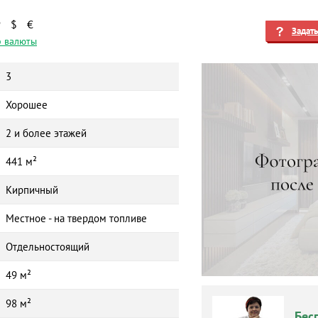
₽
$
€
Задат
 валюты
3
Хорошее
2 и более этажей
441 м²
Кирпичный
Местное - на твердом топливе
Отдельностоящий
49 м²
98 м²
Бес