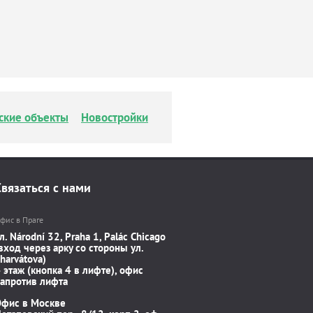
ские объекты
Новостройки
Связаться с нами
фис в Праге
л. Národní 32, Praha 1, Palác Chicago
вход через арку со стороны ул.
harvátova)
 этаж (кнопка 4 в лифте), офис
апротив лифта
Офис в Москве