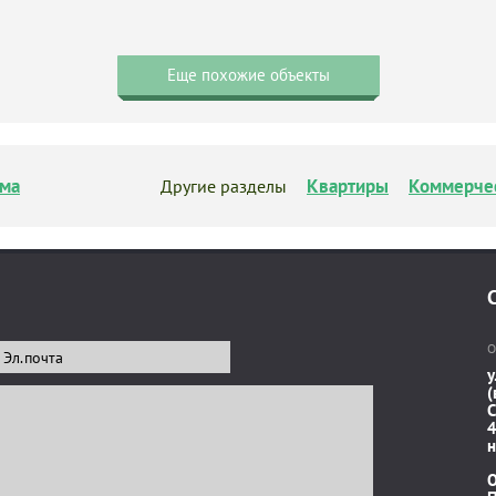
Еще похожие объекты
ма
Квартиры
Коммерче
Другие разделы
О
у
(
C
4
н