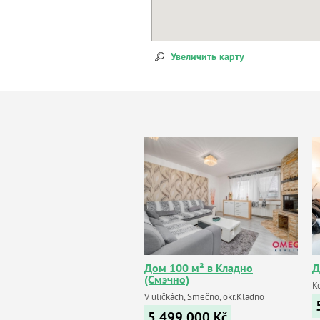
Увеличить карту
Дом 100 м² в Кладно
Д
(Смэчно)
K
V uličkách, Smečno, okr.Kladno
5 499 000
Kč