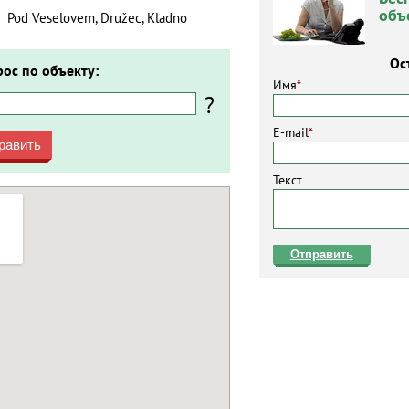
объ
Pod Veselovem, Družec, Kladno
Ос
рос по объекту:
Имя
*
?
E-mail
*
равить
Текст
Отправить