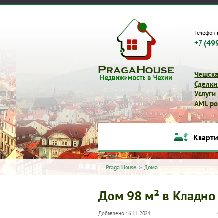
Телефон 
+7 (49
Чешска
Сделки
Услуги
AML pol
Кварт
Praga House
>
Дома
Дом 98 м² в Кладно
Добавлено 16.11.2021