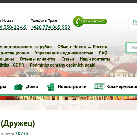
в Москве
Телефон в Праге
П
9) 350-22-65
+420 774 065 938
я недвижимость за рубли
Обмен: Чехия ↔ Россия
 дистанционно
Управление недвижимостью
FAQ
 и цены
Отзывы клиентов
Статьи
Наши контакты
itika i GDPR
Podmínky ochrany osobních údajů
иры
Дома
Новостройки
Коммерчески
Квартиры
Дома
Новостройки
Коммерческие объек
 (Дружец)
70755
Объект №