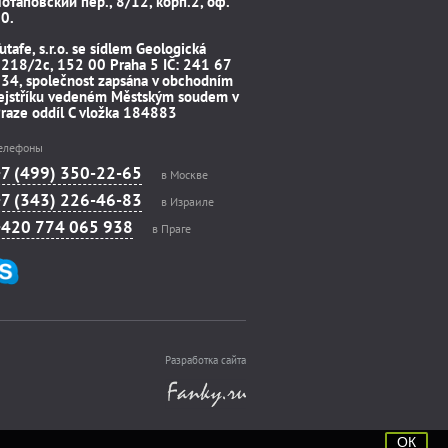
отаповский пер., 8/12, корп.2, оф.
0.
utafe, s.r.o. se sídlem Geologická
218/2c, 152 00 Praha 5 IČ: 241 67
34, společnost zapsána v obchodním
ejstříku vedeném Městským soudem v
raze oddíl C vložka 184883
елефоны
+7 (499) 350-22-65
в Москве
+7 (343) 226-46-83
в Израиле
+420 774 065 938
в Праге
Разработка сайта
ОК