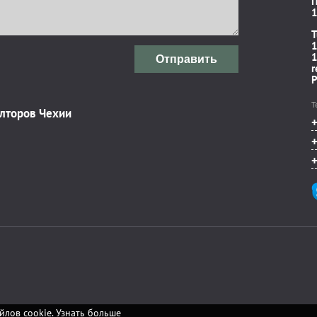
П
1
T
1
1
Отправить
r
P
Т
элторов Чехии
йлов cookie.
Узнать больше