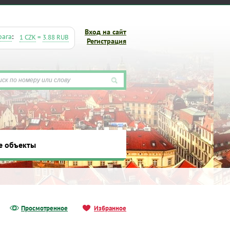
Вход на сайт
рага
:
1 CZK
=
3.88 RUB
Регистрация
е объекты
ты
Просмотренное
Избранное