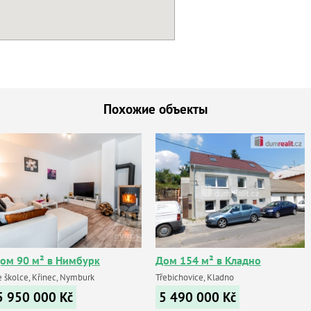
Похожие объекты
ом 90 м² в Нимбурк
Дом 154 м² в Кладно
e školce, Křinec, Nymburk
Třebichovice, Kladno
5 950 000
Kč
5 490 000
Kč