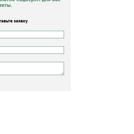
екты.
тавьте заявку