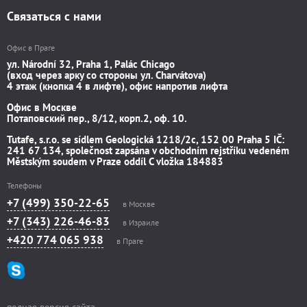
Связаться с нами
Офис в Праге
ул. Národní 32, Praha 1, Palác Chicago
(вход через арку со стороны ул. Charvátova)
4 этаж (кнопка 4 в лифте), офис напротив лифта
Офис в Москве
Потаповский пер., 8/12, корп.2, оф. 10.
Tutafe, s.r.o. se sídlem Geologická 1218/2c, 152 00 Praha 5 IČ:
241 67 134, společnost zapsána v obchodním rejstříku vedeném
Městským soudem v Praze oddíl C vložka 184883
Телефоны
+7 (499) 350-22-65
в Москве
+7 (343) 226-46-83
в Израиле
+420 774 065 938
в Праге