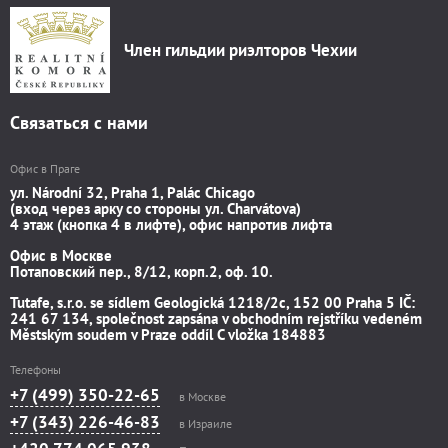
Член гильдии риэлторов Чехии
Связаться с нами
Офис в Праге
ул. Národní 32, Praha 1, Palác Chicago
(вход через арку со стороны ул. Charvátova)
4 этаж (кнопка 4 в лифте), офис напротив лифта
Офис в Москве
Потаповский пер., 8/12, корп.2, оф. 10.
Tutafe, s.r.o. se sídlem Geologická 1218/2c, 152 00 Praha 5 IČ:
241 67 134, společnost zapsána v obchodním rejstříku vedeném
Městským soudem v Praze oddíl C vložka 184883
Телефоны
+7 (499) 350-22-65
в Москве
+7 (343) 226-46-83
в Израиле