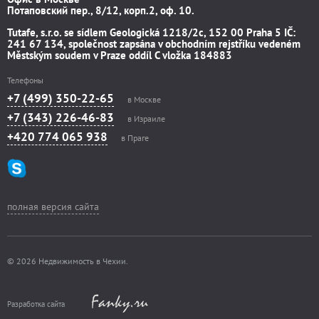
Потаповский пер., 8/12, корп.2, оф. 10.
Tutafe, s.r.o. se sídlem Geologická 1218/2c, 152 00 Praha 5 IČ:
241 67 134, společnost zapsána v obchodním rejstříku vedeném
Městským soudem v Praze oddíl C vložka 184883
Телефоны
+7 (499) 350-22-65
в Москве
+7 (343) 226-46-83
в Израиле
+420 774 065 938
в Праге
полная версия сайта
© 2026 Недвижимость в Чехии.
Разработка сайта