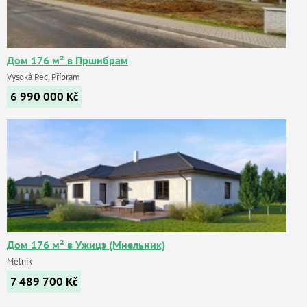
Дом 176 м² в Пршибрам
Vysoká Pec, Příbram
6 990 000
Kč
Дом 176 м² в Ужицэ (Мнельник)
Mělník
7 489 700
Kč