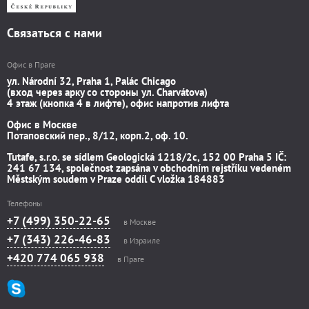
Связаться с нами
Офис в Праге
ул. Národní 32, Praha 1, Palác Chicago
(вход через арку со стороны ул. Charvátova)
4 этаж (кнопка 4 в лифте), офис напротив лифта
Офис в Москве
Потаповский пер., 8/12, корп.2, оф. 10.
Tutafe, s.r.o. se sídlem Geologická 1218/2c, 152 00 Praha 5 IČ:
241 67 134, společnost zapsána v obchodním rejstříku vedeném
Městským soudem v Praze oddíl C vložka 184883
Телефоны
+7 (499) 350-22-65
в Москве
+7 (343) 226-46-83
в Израиле
+420 774 065 938
в Праге