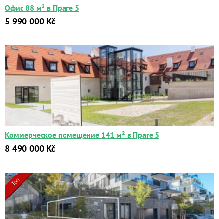
Офис 88 м² в Праге 5
5 990 000 Kč
Квартиры
Дома
Новостройки
Коммерческие объекты
Город:
Коммерческое помещение 141 м² в Праге 5
8 490 000 Kč
Площадь:
2
от
до
м
Топ
Цена:
от