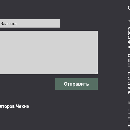
О
у
(
C
4
н
П
1
T
1
1
Отправить
r
P
Т
элторов Чехии