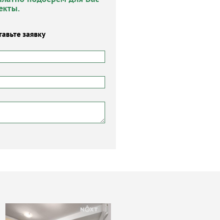
екты.
тавьте заявку