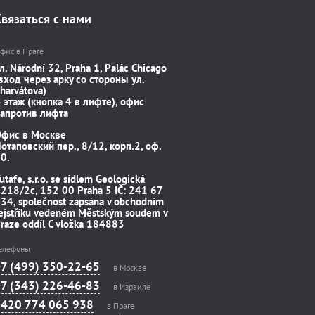
Связаться с нами
фис в Праге
л. Národní 32, Praha 1, Palác Chicago
вход через арку со стороны ул.
harvátova)
 этаж (кнопка 4 в лифте), офис
апротив лифта
Офис в Москве
отаповский пер., 8/12, корп.2, оф.
0.
utafe, s.r.o. se sídlem Geologická
218/2c, 152 00 Praha 5 IČ: 241 67
34, společnost zapsána v obchodním
ejstříku vedeném Městským soudem v
raze oddíl C vložka 184883
елефоны
+7 (499) 350-22-65
в Москве
+7 (343) 226-46-83
в Израиле
+420 774 065 938
в Праге