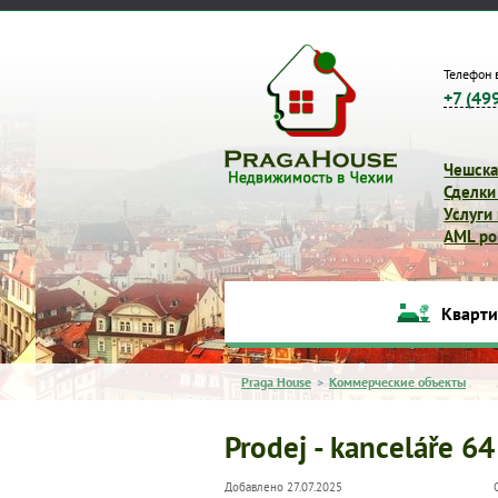
Телефон 
+7 (49
Чешска
Сделки
Услуги
AML pol
Кварт
Praga House
>
Коммерческие объекты
Prodej - kanceláře 64
Добавлено 27.07.2025