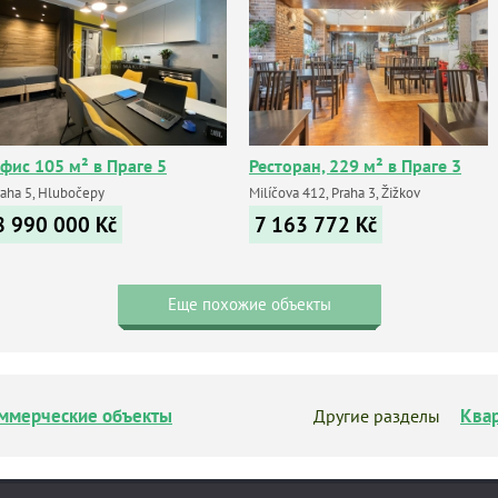
фис 105 м² в Праге 5
Ресторан, 229 м² в Праге 3
raha 5, Hlubočepy
Milíčova 412, Praha 3, Žižkov
8 990 000
Kč
7 163 772
Kč
Еще похожие объекты
ммерческие объекты
Ква
Другие разделы