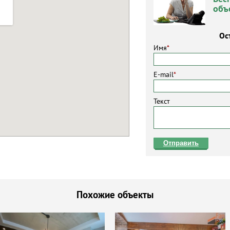
объ
Ос
Имя
*
E-mail
*
Текст
Отправить
Похожие объекты