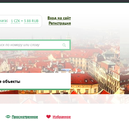
Вход на сайт
рага
:
1 CZK
=
3.88 RUB
Регистрация
ты
е объекты
Просмотренное
Избранное