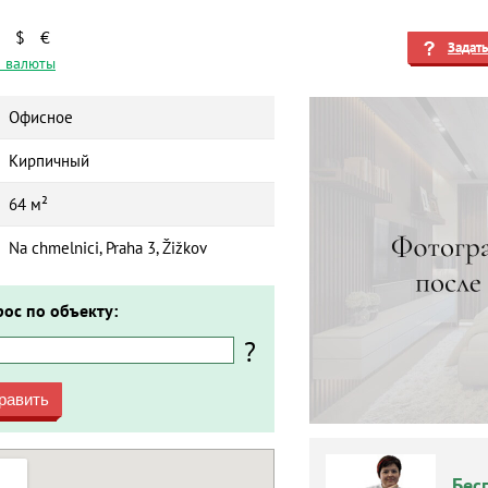
$
€
Задат
 валюты
Офисное
Кирпичный
64 м²
Na chmelnici, Praha 3, Žižkov
рос по объекту:
?
равить
Бес