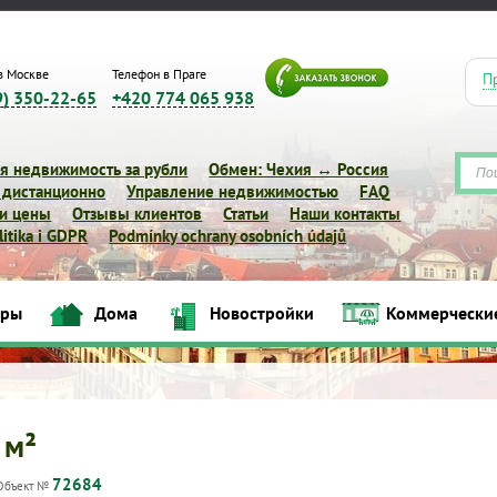
в Москве
Телефон в Праге
П
9) 350-22-65
+420 774 065 938
я недвижимость за рубли
Обмен: Чехия ↔ Россия
 дистанционно
Управление недвижимостью
FAQ
 и цены
Отзывы клиентов
Статьи
Наши контакты
itika i GDPR
Podmínky ochrany osobních údajů
Квартиры
Дома
Новостройки
Коммерческие объек
иры
Дома
Новостройки
Коммерчески
 м²
72684
Объект №