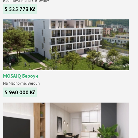
Radimova, Praha 6, Břevnov
5 525 773
Kč
MOSAIQ Бероун
Na Máchovně, Beroun
5 960 000
Kč