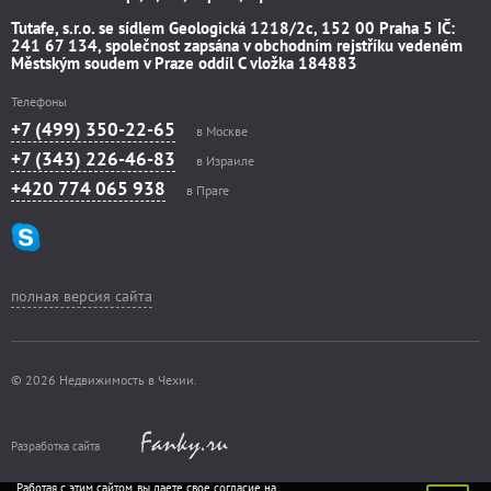
Tutafe, s.r.o. se sídlem Geologická 1218/2c, 152 00 Praha 5 IČ:
241 67 134, společnost zapsána v obchodním rejstříku vedeném
Městským soudem v Praze oddíl C vložka 184883
Телефоны
+7 (499) 350-22-65
в Москве
+7 (343) 226-46-83
в Израиле
+420 774 065 938
в Праге
полная версия сайта
© 2026 Недвижимость в Чехии.
Разработка сайта
Работая с этим сайтом, вы даете свое согласие на