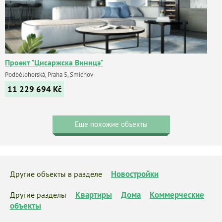
Проект "Цисаржска Виницэ"
Podbělohorská, Praha 5, Smíchov
11 229 694
Kč
Еще похожие объекты
Новостройки
Другие объекты в разделе
Квартиры
Дома
Коммерческие
Другие разделы
объекты