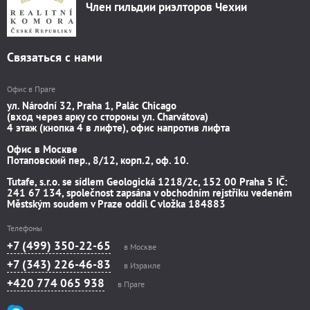
Член гильдии риэлторов Чехии
Связаться с нами
Офис в Праге
ул. Národní 32, Praha 1, Palác Chicago
(вход через арку со стороны ул. Charvátova)
4 этаж (кнопка 4 в лифте), офис напротив лифта
Офис в Москве
Потаповский пер., 8/12, корп.2, оф. 10.
Tutafe, s.r.o. se sídlem Geologická 1218/2c, 152 00 Praha 5 IČ:
241 67 134, společnost zapsána v obchodním rejstříku vedeném
Městským soudem v Praze oddíl C vložka 184883
Телефоны
+7 (499) 350-22-65
в Москве
+7 (343) 226-46-83
в Израиле
+420 774 065 938
в Праге