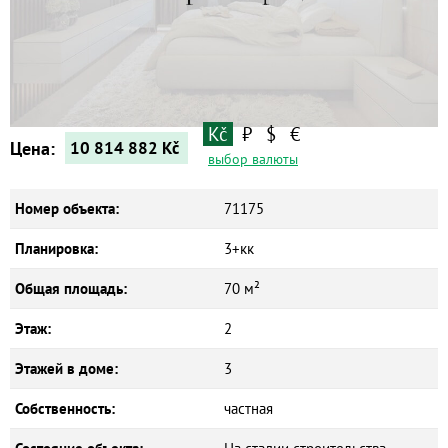
Новостройки
Коммерческие объекты
Kč
₽
$
€
Цена:
10 814 882
Kč
выбор валюты
Номер объекта:
71175
Планировка:
3+кк
Общая площадь:
70 м²
Этаж:
2
Этажей в доме:
3
Собственность:
частная