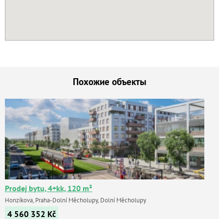
Похожие объекты
Prodej bytu, 4+kk, 120 m²
Honzíkova, Praha-Dolní Měcholupy, Dolní Měcholupy
4 560 352
Kč