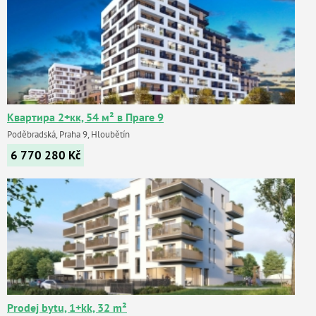
Квартира 2+кк, 54 м² в Праге 9
Poděbradská, Praha 9, Hloubětín
6 770 280
Kč
Prodej bytu, 1+kk, 32 m²