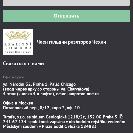
Отправить
Член гильдии риэлторов Чехии
Связаться с нами
Офис в Праге
ул. Národní 32, Praha 1, Palác Chicago
(вход через арку со стороны ул. Charvátova)
4 этаж (кнопка 4 в лифте), офис напротив лифта
Офис в Москве
Потаповский пер., 8/12, корп.2, оф. 10.
Tutafe, s.r.o. se sídlem Geologická 1218/2c, 152 00 Praha 5 IČ:
241 67 134, společnost zapsána v obchodním rejstříku vedeném
Městským soudem v Praze oddíl C vložka 184883