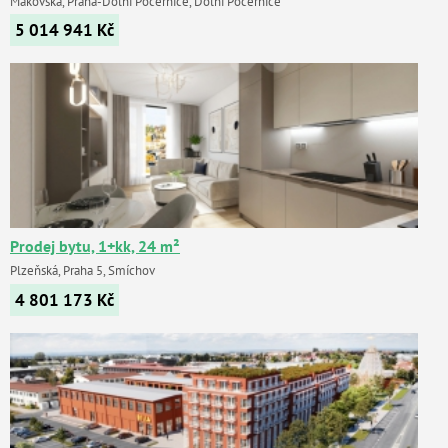
Makovská, Praha-Dolní Počernice, Dolní Počernice
5 014 941
Kč
Prodej bytu, 1+kk, 24 m²
Plzeňská, Praha 5, Smíchov
4 801 173
Kč