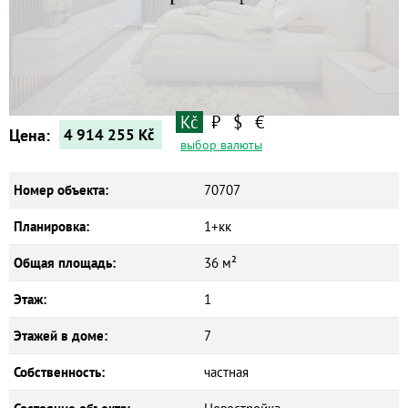
Квартиры
Дома
Новостройки
Коммерческие объекты
Kč
₽
$
€
Цена:
4 914 255
Kč
выбор валюты
Номер объекта:
70707
Планировка:
1+кк
Общая площадь:
36 м²
Этаж:
1
Этажей в доме:
7
Собственность:
частная