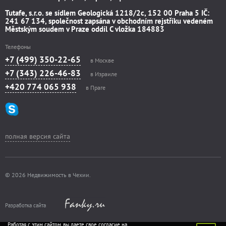
Tutafe, s.r.o. se sídlem Geologická 1218/2c, 152 00 Praha 5 IČ:
241 67 134, společnost zapsána v obchodním rejstříku vedeném
Městským soudem v Praze oddíl C vložka 184883
Телефоны
+7 (499) 350-22-65
в Москве
+7 (343) 226-46-83
в Израиле
+420 774 065 938
в Праге
полная версия сайта
© 2026 Недвижимость в Чехии.
Разработка сайта
Работая с этим сайтом, вы даете свое согласие на