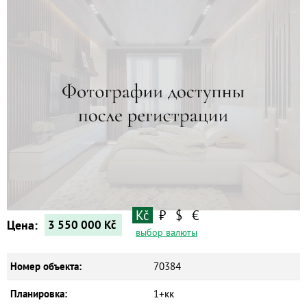
Квартиры
Дома
Новостройки
Коммерческие объекты
Kč
₽
$
€
Цена:
3 550 000
Kč
выбор валюты
Номер объекта:
70384
Планировка:
1+кк