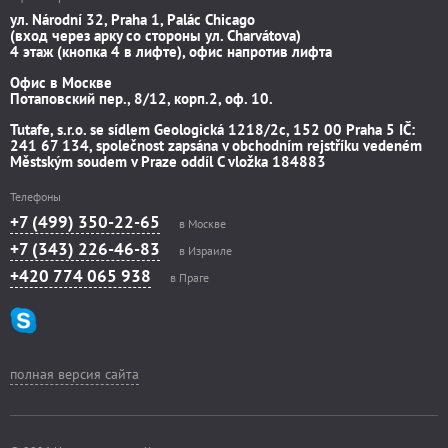
ул. Národní 32, Praha 1, Palác Chicago
(вход через арку со стороны ул. Charvátova)
4 этаж (кнопка 4 в лифте), офис напротив лифта
Офис в Москве
Потаповский пер., 8/12, корп.2, оф. 10.
Tutafe, s.r.o. se sídlem Geologická 1218/2c, 152 00 Praha 5 IČ:
241 67 134, společnost zapsána v obchodním rejstříku vedeném
Městským soudem v Praze oddíl C vložka 184883
Телефоны
+7 (499) 350-22-65
в Москве
+7 (343) 226-46-83
в Израиле
+420 774 065 938
в Праге
полная версия сайта