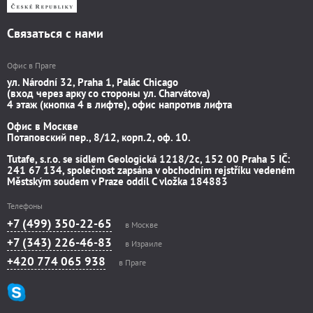
Связаться с нами
Офис в Праге
ул. Národní 32, Praha 1, Palác Chicago
(вход через арку со стороны ул. Charvátova)
4 этаж (кнопка 4 в лифте), офис напротив лифта
Офис в Москве
Потаповский пер., 8/12, корп.2, оф. 10.
Tutafe, s.r.o. se sídlem Geologická 1218/2c, 152 00 Praha 5 IČ:
241 67 134, společnost zapsána v obchodním rejstříku vedeném
Městským soudem v Praze oddíl C vložka 184883
Телефоны
+7 (499) 350-22-65
в Москве
+7 (343) 226-46-83
в Израиле
+420 774 065 938
в Праге