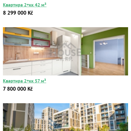
Квартира 2+кк 42 м²
8 299 000 Kč
Квартиры
Дома
Новостройки
Коммерческие объекты
Город:
Квартира 2+кк 57 м²
7 800 000 Kč
Площадь:
2
от
до
м
Цена:
от