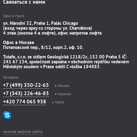
Связаться с нами
Офис в Праге
ул. Národní 32, Praha 1, Palác Chicago
(вход через арку со стороны ул. Charvátova)
4 этаж (кнопка 4 в лифте), офис напротив лифта
Офис в Москве
Потаповский пер., 8/12, корп.2, оф. 10.
Tutafe, s.r.o. se sídlem Geologická 1218/2c, 152 00 Praha 5 IČ:
241 67 134, společnost zapsána v obchodním rejstříku vedeném
Městským soudem v Praze oddíl C vložka 184883
Телефоны
+7 (499) 350-22-65
в Москве
+7 (343) 226-46-83
в Израиле
+420 774 065 938
в Праге
полная версия сайта