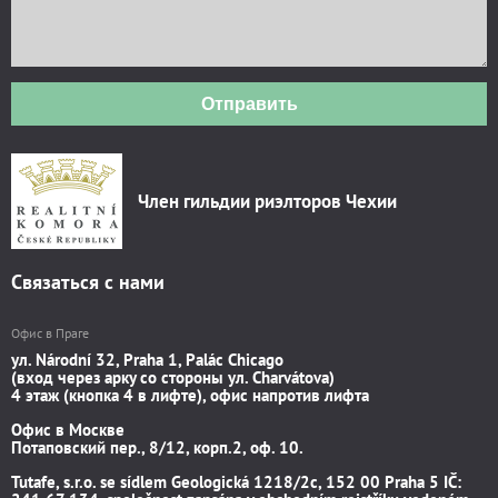
Отправить
Член гильдии риэлторов Чехии
Связаться с нами
Офис в Праге
ул. Národní 32, Praha 1, Palác Chicago
(вход через арку со стороны ул. Charvátova)
4 этаж (кнопка 4 в лифте), офис напротив лифта
Офис в Москве
Потаповский пер., 8/12, корп.2, оф. 10.
Tutafe, s.r.o. se sídlem Geologická 1218/2c, 152 00 Praha 5 IČ: