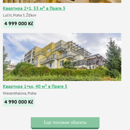
Квартира 2+1, 53 м² в Праге 3
Luční, Praha 3, Žižkov
4 999 000
Kč
Квартира 1+кк, 40 м² в Праге 5
Wiesenthalova, Praha
4 990 000
Kč
Еще похожие объекты