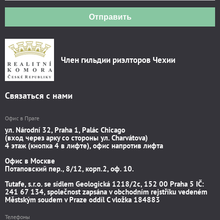
Отправить
Член гильдии риэлторов Чехии
Связаться с нами
Офис в Праге
ул. Národní 32, Praha 1, Palác Chicago
(вход через арку со стороны ул. Charvátova)
4 этаж (кнопка 4 в лифте), офис напротив лифта
Офис в Москве
Потаповский пер., 8/12, корп.2, оф. 10.
Tutafe, s.r.o. se sídlem Geologická 1218/2c, 152 00 Praha 5 IČ:
241 67 134, společnost zapsána v obchodním rejstříku vedeném
Městským soudem v Praze oddíl C vložka 184883
Телефоны