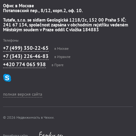
Офис в Москве
Потаповский пер., 8/12, корп.2, оф. 10.
Tutafe, s.r.o. se sídlem Geologická 1218/2c, 152 00 Praha 5 IČ:
241 67 134, společnost zapsána v obchodním rejstříku vedeném
Městským soudem v Praze oddíl C vložka 184883
Телефоны
+7 (499) 350-22-65
в Москве
+7 (343) 226-46-83
в Израиле
+420 774 065 938
в Праге
полная версия сайта
© 2026 Недвижимость в Чехии.
Разработка сайта