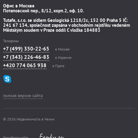
Офис в Москве
Потаповский пер., 8/12, корп.2, оф. 10.
Tutafe, s.r.o. se sídlem Geologická 1218/2c, 152 00 Praha 5 IČ:
241 67 134, společnost zapsána v obchodním rejstříku vedeném
Městským soudem v Praze oddíl C vložka 184883
Телефоны
+7 (499) 350-22-65
в Москве
+7 (343) 226-46-83
в Израиле
+420 774 065 938
в Праге
полная версия сайта
© 2026 Недвижимость в Чехии.
Разработка сайта