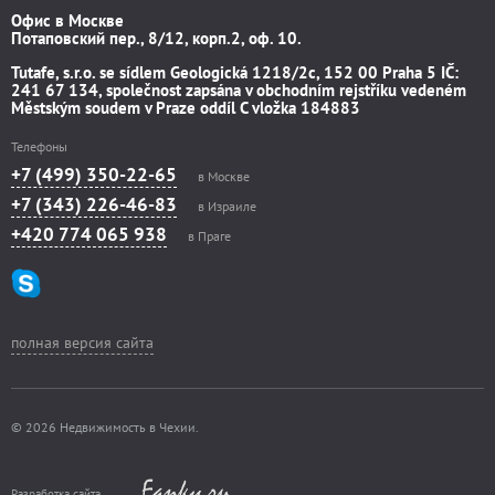
Офис в Москве
Потаповский пер., 8/12, корп.2, оф. 10.
Tutafe, s.r.o. se sídlem Geologická 1218/2c, 152 00 Praha 5 IČ:
241 67 134, společnost zapsána v obchodním rejstříku vedeném
Městským soudem v Praze oddíl C vložka 184883
Телефоны
+7 (499) 350-22-65
в Москве
+7 (343) 226-46-83
в Израиле
+420 774 065 938
в Праге
полная версия сайта
© 2026 Недвижимость в Чехии.
Разработка сайта