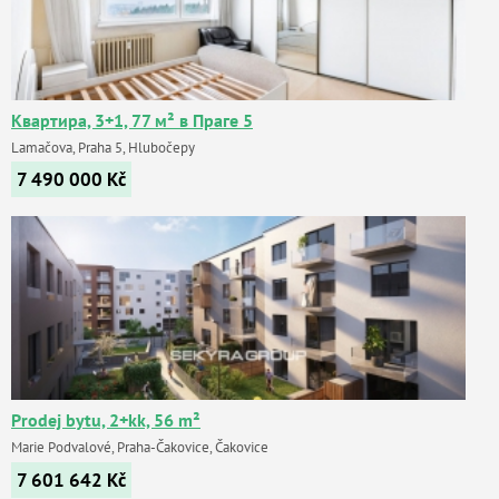
Квартира, 3+1, 77 м² в Праге 5
Lamačova, Praha 5, Hlubočepy
7 490 000
Kč
Prodej bytu, 2+kk, 56 m²
Marie Podvalové, Praha-Čakovice, Čakovice
7 601 642
Kč