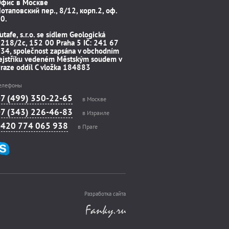
Офис в Москве
отаповский пер., 8/12, корп.2, оф.
0.
utafe, s.r.o. se sídlem Geologická
218/2c, 152 00 Praha 5 IČ: 241 67
34, společnost zapsána v obchodním
ejstříku vedeném Městským soudem v
raze oddíl C vložka 184883
елефоны
+7 (499) 350-22-65
в Москве
+7 (343) 226-46-83
в Израиле
+420 774 065 938
в Праге
Разработка сайта