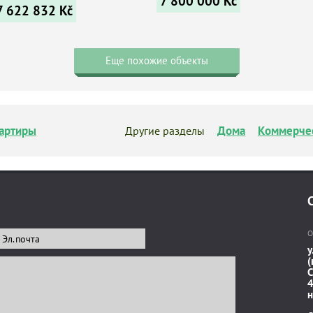
7 800 000
Kč
7 622 832
Kč
Еще похожие объекты
артиры
Дома
Коммерче
Другие разделы
О
у
(
C
4
н