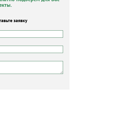
екты.
тавьте заявку