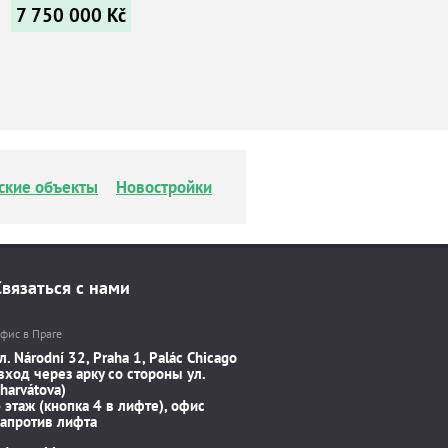
7 750 000
Kč
ские объекты
Новостройки
Связаться с нами
фис в Праге
л. Národní 32, Praha 1, Palác Chicago
вход через арку со стороны ул.
harvátova)
 этаж (кнопка 4 в лифте), офис
апротив лифта