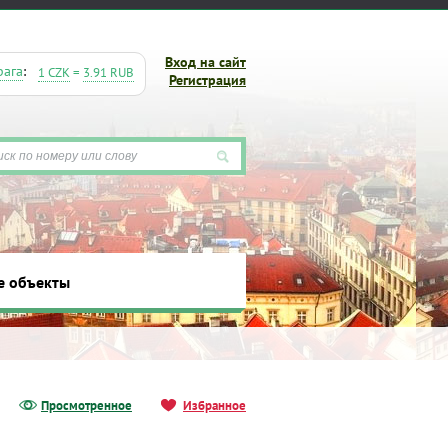
Вход на сайт
рага
:
1 CZK
=
3.91 RUB
Регистрация
е объекты
ты
Просмотренное
Избранное