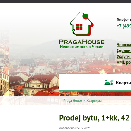
Телефон 
+7 (49
Чешска
Сделки
Услуги
AML pol
Кварт
Praga House
>
Квартиры
Prodej bytu, 1+kk, 42
Добавлено 05.05.2025