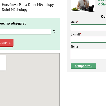
объ
Honzíkova, Praha-Dolní Měcholupy,
Dolní Měcholupy
Ос
Имя
*
рос по объекту:
?
E-mail
*
равить
Текст
Отправить