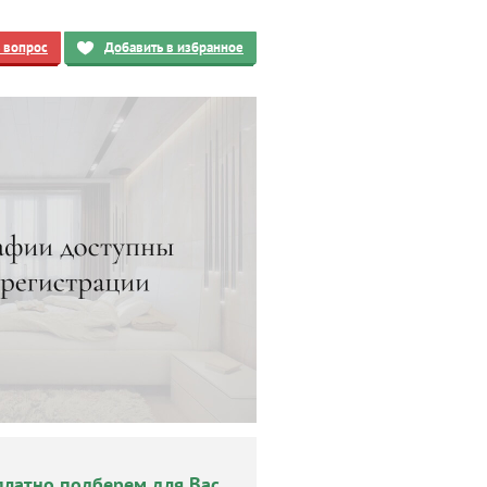
ь вопрос
Добавить в избранное
платно подберем для Вас