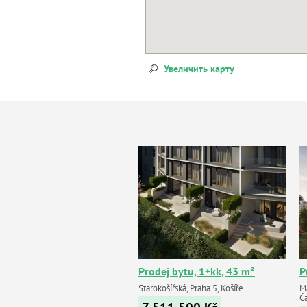
Увеличить карту
Prodej bytu, 1+kk, 43 m²
P
Starokošířská, Praha 5, Košíře
M
Č