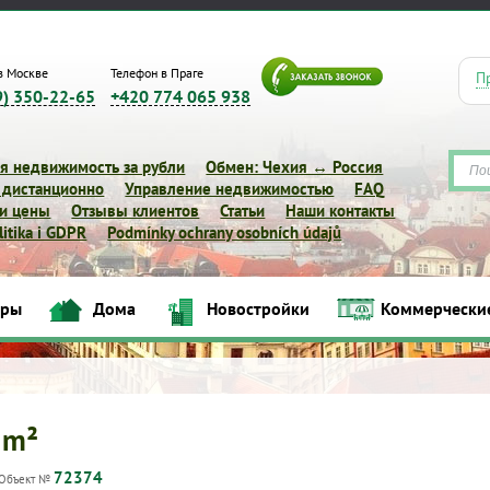
в Москве
Телефон в Праге
П
9) 350-22-65
+420 774 065 938
я недвижимость за рубли
Обмен: Чехия ↔ Россия
 дистанционно
Управление недвижимостью
FAQ
 и цены
Отзывы клиентов
Статьи
Наши контакты
itika i GDPR
Podmínky ochrany osobních údajů
иры
Дома
Новостройки
Коммерчески
Квартиры
Дома
Новостройки
Коммерческие объек
 m²
72374
Объект №