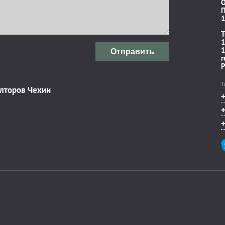
П
1
T
1
1
Отправить
r
P
Т
элторов Чехии