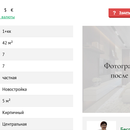
$
€
Задат
 валюты
1+кк
42 м²
7
7
частная
Новостройка
5 м²
Кирпичный
Центральная
Бес