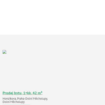
Prodej bytu, 1+kk, 42 m²
Honzíkova, Praha-Dolní Měcholupy,
Dolní Měcholupy