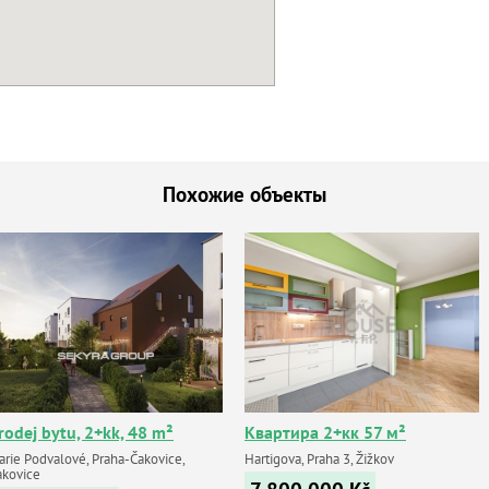
Похожие объекты
rodej bytu, 2+kk, 48 m²
Квартира 2+кк 57 м²
arie Podvalové, Praha-Čakovice,
Hartigova, Praha 3, Žižkov
akovice