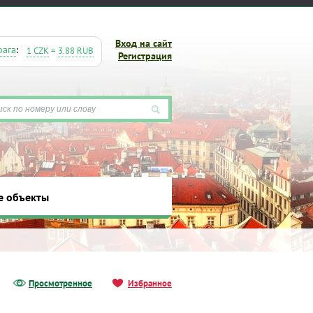
Вход на сайт
рага
:
1 CZK
=
3.88 RUB
Регистрация
е объекты
ты
Просмотренное
Избранное