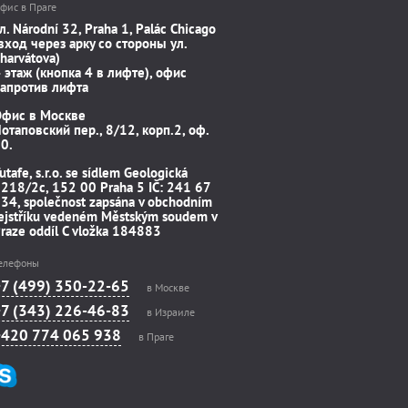
фис в Праге
л. Národní 32, Praha 1, Palác Chicago
вход через арку со стороны ул.
harvátova)
 этаж (кнопка 4 в лифте), офис
апротив лифта
Офис в Москве
отаповский пер., 8/12, корп.2, оф.
0.
utafe, s.r.o. se sídlem Geologická
218/2c, 152 00 Praha 5 IČ: 241 67
34, společnost zapsána v obchodním
ejstříku vedeném Městským soudem v
raze oddíl C vložka 184883
елефоны
+7 (499) 350-22-65
в Москве
+7 (343) 226-46-83
в Израиле
+420 774 065 938
в Праге