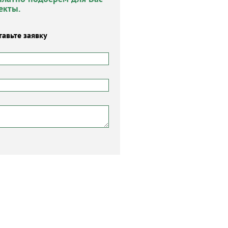
екты.
тавьте заявку