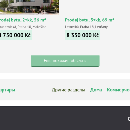
rodej bytu, 2+kk, 56 m²
Prodej bytu, 3+kk, 69 m²
kademická, Praha 10, Malešice
Letovská, Praha 18, Letňany
8 750 000
Kč
8 350 000
Kč
Еще похожие объекты
артиры
Дома
Коммерче
Другие разделы