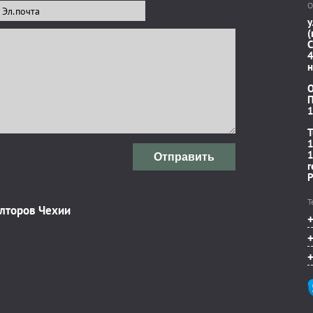
О
у
(
C
4
н
П
1
T
1
1
Отправить
r
P
Т
элторов Чехии