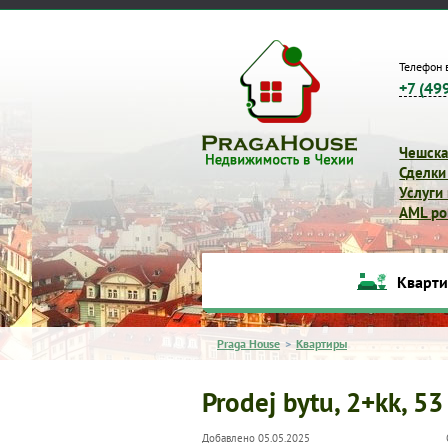
Телефон 
+7 (49
Чешска
Сделки
Услуги
AML pol
Кварт
Praga House
>
Квартиры
Prodej bytu, 2+kk, 53
Добавлено 05.05.2025