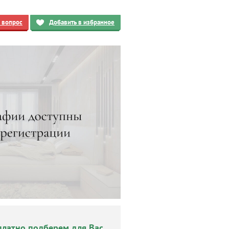
ь вопрос
Добавить в избранное
платно подберем для Вас