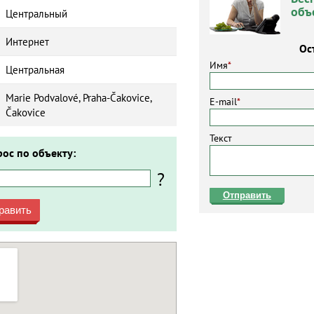
объ
Центральный
Интернет
Ос
Имя
*
Центральная
Marie Podvalové, Praha-Čakovice,
E-mail
*
Čakovice
Текст
рос по объекту:
?
Отправить
равить