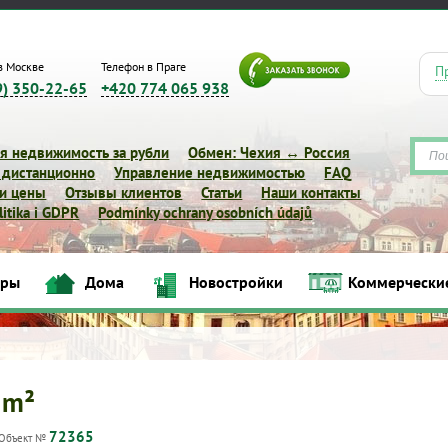
в Москве
Телефон в Праге
П
9) 350-22-65
+420 774 065 938
я недвижимость за рубли
Обмен: Чехия ↔ Россия
 дистанционно
Управление недвижимостью
FAQ
 и цены
Отзывы клиентов
Статьи
Наши контакты
itika i GDPR
Podmínky ochrany osobních údajů
иры
Дома
Новостройки
Коммерчески
Квартиры
Дома
Новостройки
Коммерческие объек
 m²
72365
Объект №