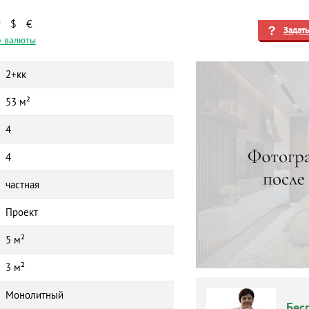
₽
$
€
Задат
 валюты
2+кк
53 м²
4
4
частная
Проект
5 м²
3 м²
Монолитный
Бес