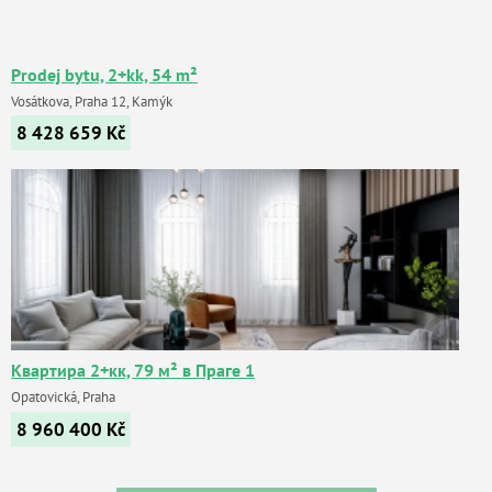
Prodej bytu, 2+kk, 54 m²
Vosátkova, Praha 12, Kamýk
8 428 659
Kč
Квартира 2+кк, 79 м² в Праге 1
Opatovická, Praha
8 960 400
Kč