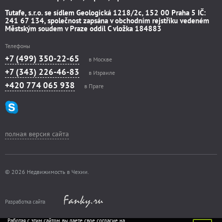
Tutafe, s.r.o. se sídlem Geologická 1218/2c, 152 00 Praha 5 IČ:
241 67 134, společnost zapsána v obchodním rejstříku vedeném
Městským soudem v Praze oddíl C vložka 184883
Телефоны
+7 (499) 350-22-65
в Москве
+7 (343) 226-46-83
в Израиле
+420 774 065 938
в Праге
полная версия сайта
© 2026 Недвижимость в Чехии.
Разработка сайта
Работая с этим сайтом, вы даете свое согласие на