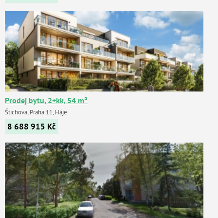
Prodej bytu, 2+kk, 54 m²
Štichova, Praha 11, Háje
8 688 915
Kč