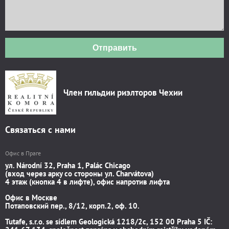
Отправить
Член гильдии риэлторов Чехии
Связаться с нами
Офис в Праге
ул. Národní 32, Praha 1, Palác Chicago
(вход через арку со стороны ул. Charvátova)
4 этаж (кнопка 4 в лифте), офис напротив лифта
Офис в Москве
Потаповский пер., 8/12, корп.2, оф. 10.
Tutafe, s.r.o. se sídlem Geologická 1218/2c, 152 00 Praha 5 IČ: