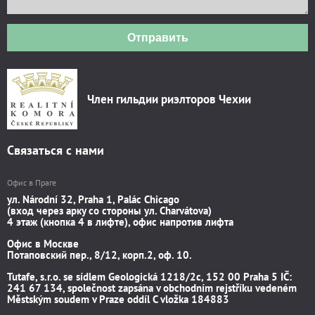
Отправить
Член гильдии риэлторов Чехии
Связаться с нами
Офис в Праге
ул. Národní 32, Praha 1, Palác Chicago
(вход через арку со стороны ул. Charvátova)
4 этаж (кнопка 4 в лифте), офис напротив лифта
Офис в Москве
Потаповский пер., 8/12, корп.2, оф. 10.
Tutafe, s.r.o. se sídlem Geologická 1218/2c, 152 00 Praha 5 IČ:
241 67 134, společnost zapsána v obchodním rejstříku vedeném
Městským soudem v Praze oddíl C vložka 184883