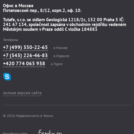
Офис в Москве
Потаповский пер., 8/12, корп.2, оф. 10.
Tutafe, s.r.o. se sídlem Geologická 1218/2c, 152 00 Praha 5 IČ:
241 67 134, společnost zapsána v obchodním rejstříku vedeném
Městským soudem v Praze oddíl C vložka 184883
Телефоны
+7 (499) 350-22-65
в Москве
+7 (343) 226-46-83
в Израиле
+420 774 065 938
в Праге
полная версия сайта
© 2026 Недвижимость в Чехии.
Разработка сайта