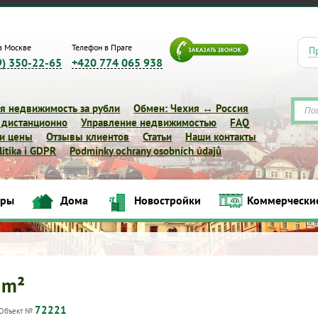
в Москве
Телефон в Праге
П
9) 350-22-65
+420 774 065 938
я недвижимость за рубли
Обмен: Чехия ↔ Россия
 дистанционно
Управление недвижимостью
FAQ
 и цены
Отзывы клиентов
Статьи
Наши контакты
itika i GDPR
Podmínky ochrany osobních údajů
иры
Дома
Новостройки
Коммерчески
Квартиры
Дома
Новостройки
Коммерческие объек
 m²
72221
Объект №