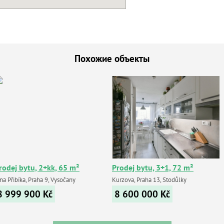
Похожие объекты
rodej bytu, 2+kk, 65 m²
Prodej bytu, 3+1, 72 m²
na Přibíka, Praha 9, Vysočany
Kurzova, Praha 13, Stodůlky
8 999 900
Kč
8 600 000
Kč