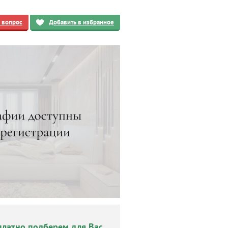
ь вопрос
Добавить в избранное
платно подберем для Вас