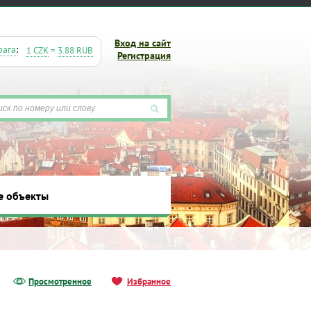
Вход на сайт
рага
:
1 CZK
=
3.88 RUB
Регистрация
е объекты
ты
Просмотренное
Избранное