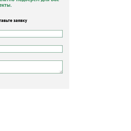
екты.
тавьте заявку