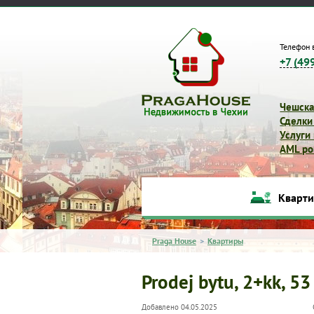
Телефон 
+7 (49
Чешска
Сделки
Услуги
AML pol
Кварт
Praga House
>
Квартиры
Prodej bytu, 2+kk, 53
Добавлено 04.05.2025