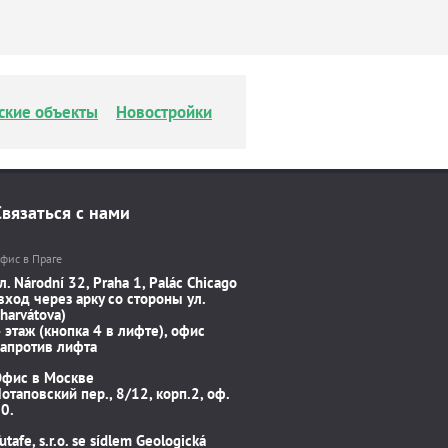
ские объекты
Новостройки
Связаться с нами
фис в Праге
л. Národní 32, Praha 1, Palác Chicago
вход через арку со стороны ул.
harvátova)
 этаж (кнопка 4 в лифте), офис
апротив лифта
Офис в Москве
отаповский пер., 8/12, корп.2, оф.
0.
utafe, s.r.o. se sídlem Geologická