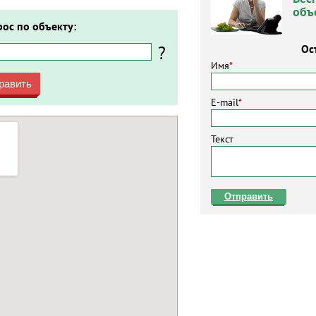
объ
рос по объекту:
?
Ос
Имя
*
равить
E-mail
*
Текст
Отправить