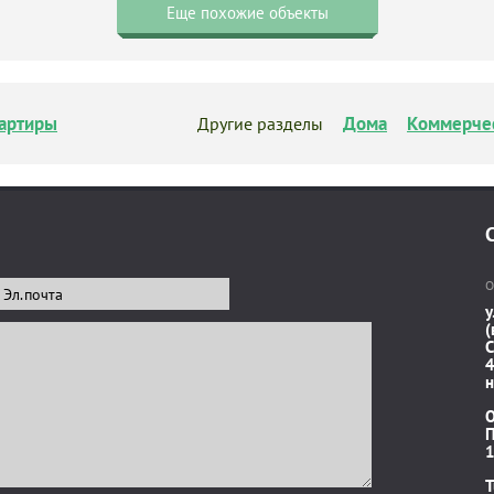
Еще похожие объекты
артиры
Дома
Коммерче
Другие разделы
О
у
(
C
4
н
П
1
T