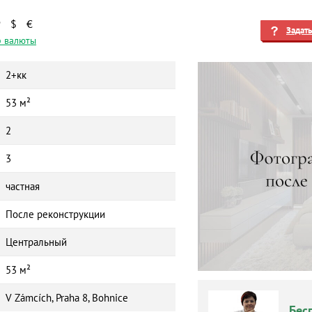
₽
$
€
Задат
 валюты
2+кк
53 м²
2
3
частная
После реконструкции
Центральный
53 м²
V Zámcích, Praha 8, Bohnice
Бес