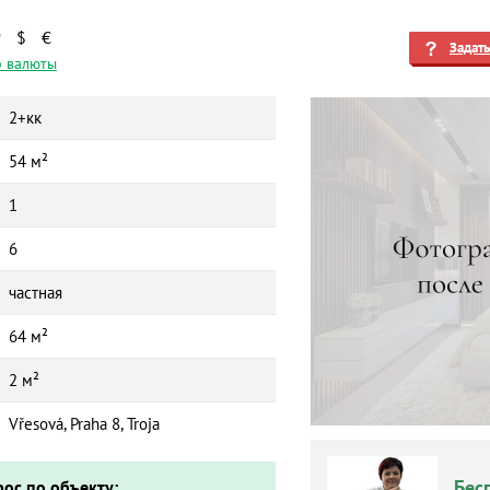
₽
$
€
Задат
 валюты
2+кк
54 м²
1
6
частная
64 м²
2 м²
Vřesová, Praha 8, Troja
Бес
рос по объекту: