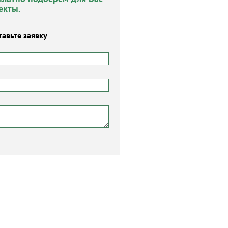
екты.
тавьте заявку