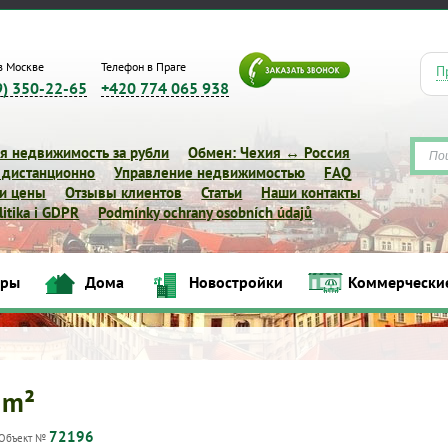
в Москве
Телефон в Праге
П
9) 350-22-65
+420 774 065 938
я недвижимость за рубли
Обмен: Чехия ↔ Россия
 дистанционно
Управление недвижимостью
FAQ
 и цены
Отзывы клиентов
Статьи
Наши контакты
itika i GDPR
Podmínky ochrany osobních údajů
иры
Дома
Новостройки
Коммерчески
Квартиры
Дома
Новостройки
Коммерческие объек
 m²
72196
Объект №