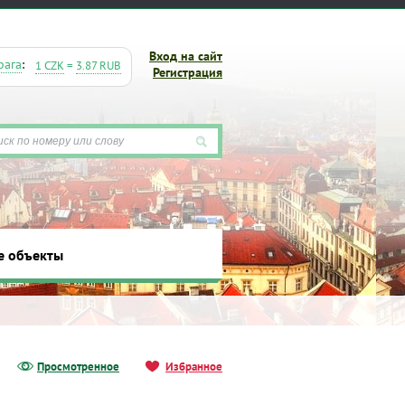
Вход на сайт
рага
:
1 CZK
=
3.87 RUB
Регистрация
е объекты
ты
Просмотренное
Избранное