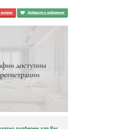
ь вопрос
Добавить в избранное
платно подберем для Вас