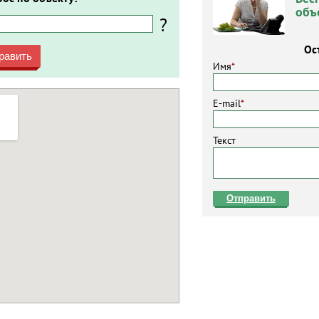
объ
?
Ос
равить
Имя
*
E-mail
*
Текст
Отправить