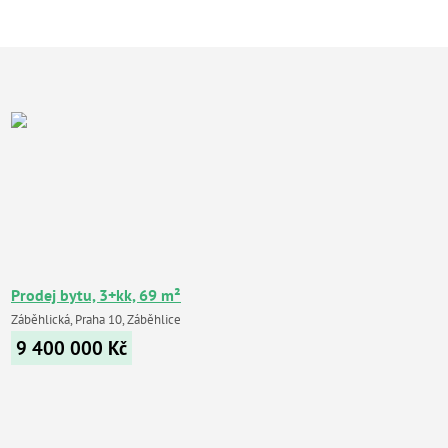
Prodej bytu, 3+kk, 69 m²
Záběhlická, Praha 10, Záběhlice
9 400 000
Kč