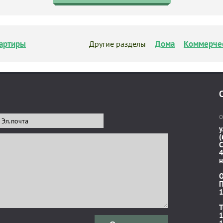
артиры
Дома
Коммерче
Другие разделы
О
у
(
C
4
н
П
1
T
1