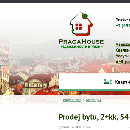
Телефон 
+7 (49
Чешска
Сделки
Услуги
AML pol
Кварт
Praga House
>
Квартиры
Prodej bytu, 2+kk, 54
Добавлено 04.05.2025