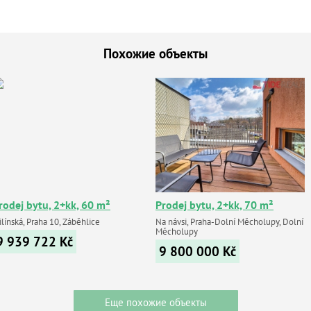
Похожие объекты
rodej bytu, 2+kk, 60 m²
Prodej bytu, 2+kk, 70 m²
línská, Praha 10, Záběhlice
Na návsi, Praha-Dolní Měcholupy, Dolní
Měcholupy
9 939 722
Kč
9 800 000
Kč
Еще похожие объекты