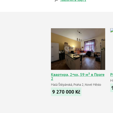
Квартира, 2+кк, 59 м² в Праге
P
2
Mi
Malá Štěpánská, Praha 2, Nové Město
9 270 000
Kč