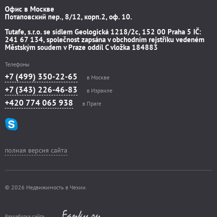
Офис в Москве
Потаповский пер., 8/12, корп.2, оф. 10.
Tutafe, s.r.o. se sídlem Geologická 1218/2c, 152 00 Praha 5 IČ:
241 67 134, společnost zapsána v obchodním rejstříku vedeném
Městským soudem v Praze oddíl C vložka 184883
Телефоны
+7 (499) 350-22-65
в Москве
+7 (343) 226-46-83
в Израиле
+420 774 065 938
в Праге
полная версия сайта
© 2026 Недвижимость в Чехии.
Разработка сайта