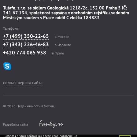
Tutafe, s.r.o. se sídlem Geologická 1218/2c, 152 00 Praha 5 IČ:
241 67 134, společnost zapsána v obchodním rejstříku vedeném
Městským soudem v Praze oddíl C vložka 184883
Телефоны
+7 (499) 350-22-65
в Москве
+7 (343) 226-46-83
в Израиле
+420 774 065 938
в Праге
полная версия сайта
© 2026 Недвижимость в Чехии.
Разработка сайта
Работая с этим сайтом, вы даете свое согласие на