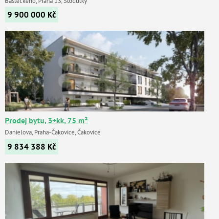
Bašteckého, Praha 13, Stodůlky
9 900 000
Kč
Prodej bytu, 3+kk, 75 m²
Danielova, Praha-Čakovice, Čakovice
9 834 388
Kč