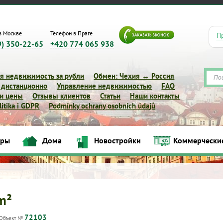
в Москве
Телефон в Праге
П
9) 350-22-65
+420 774 065 938
я недвижимость за рубли
Обмен: Чехия ↔ Россия
 дистанционно
Управление недвижимостью
FAQ
 и цены
Отзывы клиентов
Статьи
Наши контакты
itika i GDPR
Podmínky ochrany osobních údajů
иры
Дома
Новостройки
Коммерчески
Квартиры
Дома
Новостройки
Коммерческие объек
 m²
72103
Объект №