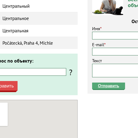
объ
Центральный
Центральное
Ос
Имя
*
Центральная
Počátecká, Praha 4, Michle
E-mail
*
рос по объекту:
Текст
?
равить
Отправить