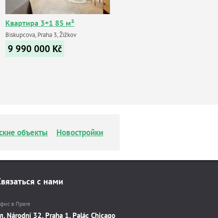
Квартира 3+1 85 м²
Biskupcova, Praha 3, Žižkov
9 990 000
Kč
ские объекты
Новостройки
Связаться с нами
фис в Праге
л. Národní 32, Praha 1, Palác Chicago