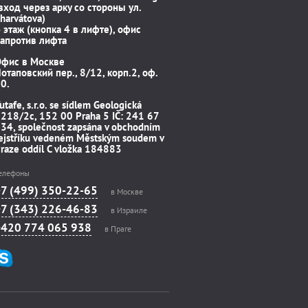
вход через арку со стороны ул.
harvátova)
 этаж (кнопка 4 в лифте), офис
апротив лифта
Офис в Москве
отаповский пер., 8/12, корп.2, оф.
0.
utafe, s.r.o. se sídlem Geologická
218/2c, 152 00 Praha 5 IČ: 241 67
34, společnost zapsána v obchodním
ejstříku vedeném Městským soudem v
raze oddíl C vložka 184883
елефоны
+7 (499) 350-22-65
в Москве
+7 (343) 226-46-83
в Израиле
+420 774 065 938
в Праге