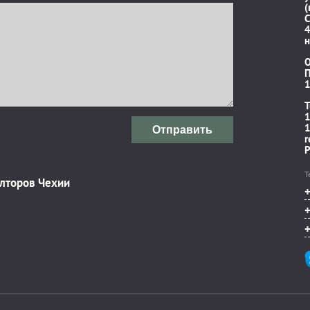
(
C
4
н
П
1
T
1
1
Отправить
r
P
Т
элторов Чехии