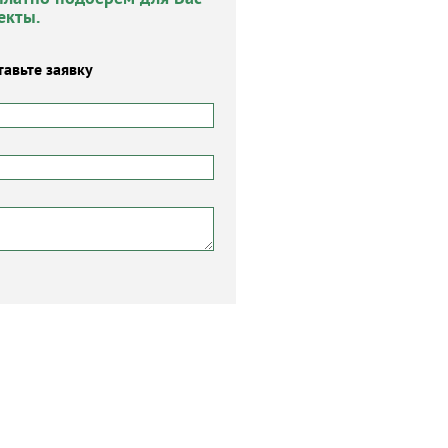
екты.
тавьте заявку