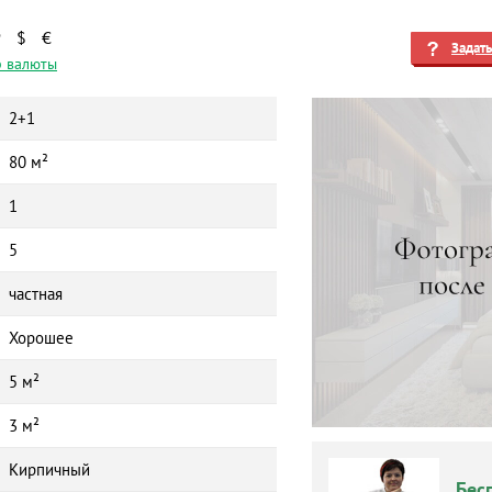
₽
$
€
Задат
 валюты
2+1
80 м²
1
5
частная
Хорошее
5 м²
3 м²
Кирпичный
Бес