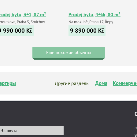
rodej bytu, 3+1, 87 m²
Prodej bytu, 4+kk, 80 m²
eroutkova, Praha 5, Smíchov
Na moklině, Praha 17, Řepy
9 990 000
Kč
9 890 000
Kč
Еще похожие объекты
артиры
Дома
Коммерче
Другие разделы
О
у