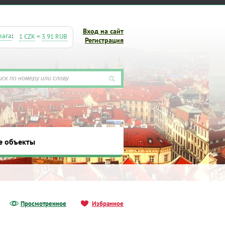
Вход на сайт
рага
:
1 CZK
=
3.91 RUB
Регистрация
е объекты
ты
Просмотренное
Избранное