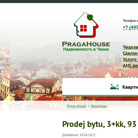
Телефон 
+7 (49
Чешска
Сделки
Услуги
AML pol
Кварт
Praga House
>
Квартиры
Prodej bytu, 3+kk, 93
Добавлено 30.04.2025