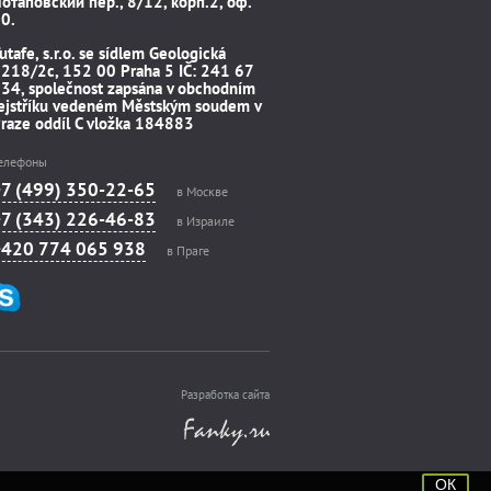
отаповский пер., 8/12, корп.2, оф.
0.
utafe, s.r.o. se sídlem Geologická
218/2c, 152 00 Praha 5 IČ: 241 67
34, společnost zapsána v obchodním
ejstříku vedeném Městským soudem v
raze oddíl C vložka 184883
елефоны
+7 (499) 350-22-65
в Москве
+7 (343) 226-46-83
в Израиле
+420 774 065 938
в Праге
Разработка сайта
ОК