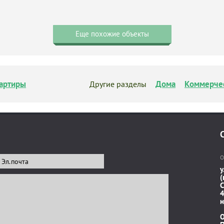
Еще похожие объекты
артиры
Дома
Коммерче
Другие разделы
О
у
(
C
4
н