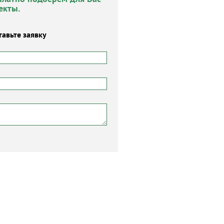
екты.
тавьте заявку