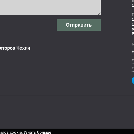
П
1
T
1
1
Отправить
r
P
Т
элторов Чехии
йлов cookie.
Узнать больше