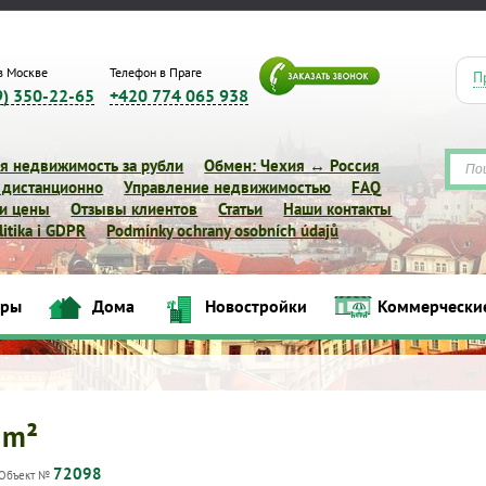
в Москве
Телефон в Праге
П
9) 350-22-65
+420 774 065 938
я недвижимость за рубли
Обмен: Чехия ↔ Россия
 дистанционно
Управление недвижимостью
FAQ
 и цены
Отзывы клиентов
Статьи
Наши контакты
itika i GDPR
Podmínky ochrany osobních údajů
иры
Дома
Новостройки
Коммерчески
Квартиры
Дома
Новостройки
Коммерческие объек
 m²
72098
Объект №