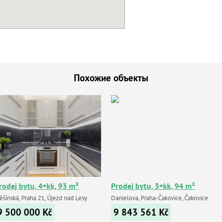
Похожие объекты
rodej bytu, 4+kk, 93 m²
Prodej bytu, 3+kk, 94 m²
šínská, Praha 21, Újezd nad Lesy
Danielova, Praha-Čakovice, Čakovice
9 500 000
Kč
9 843 561
Kč