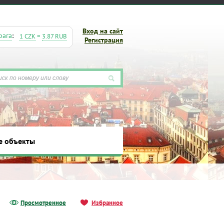
Вход на сайт
рага
:
1 CZK
=
3.87 RUB
Регистрация
е объекты
ты
Просмотренное
Избранное