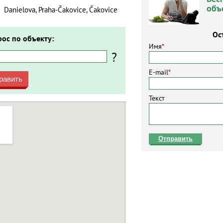
объ
Danielova, Praha-Čakovice, Čakovice
Ос
рос по объекту:
Имя
*
?
E-mail
*
равить
Текст
Отправить