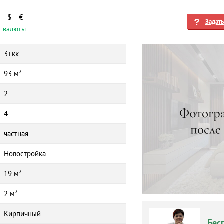
₽
$
€
Задат
 валюты
3+кк
93 м²
2
4
частная
Новостройка
19 м²
2 м²
Кирпичный
Бес