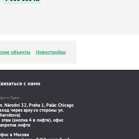
ские объекты
Новостройки
Связаться с нами
фис в Праге
л. Národní 32, Praha 1, Palác Chicago
вход через арку со стороны ул.
harvátova)
 этаж (кнопка 4 в лифте), офис
апротив лифта
Офис в Москве