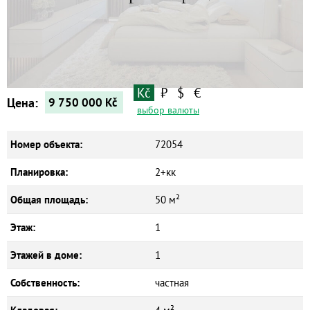
Квартиры
Дома
Новостройки
Коммерческие объекты
Kč
₽
$
€
Цена:
9 750 000
Kč
выбор валюты
Номер объекта:
72054
Планировка:
2+кк
Общая площадь:
50 м²
Этаж:
1
Этажей в доме:
1
Собственность:
частная