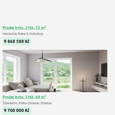
Prodej bytu, 2+kk, 53 m²
Mezilehlá, Praha 9, Hrdlořezy
9 868 588
Kč
Prodej bytu, 2+kk, 64 m²
Žitavského, Praha-Zbraslav, Zbraslav
9 700 000
Kč