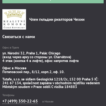
Член гильдии риэлторов Чехии
Связаться с нами
Офис в Праге
ул. Národní 32, Praha 1, Palác Chicago
(вход через арку со стороны ул. Charvátova)
4 этаж (кнопка 4 в лифте), офис напротив лифта
Офис в Москве
Потаповский пер., 8/12, корп.2, оф. 10.
Tutafe, s.r.o. se sídlem Geologická 1218/2c, 152 00 Praha 5 IČ:
241 67 134, společnost zapsána v obchodním rejstříku vedeném
Městským soudem v Praze oddíl C vložka 184883
Телефоны
+7 (499) 350-22-65
в Москве