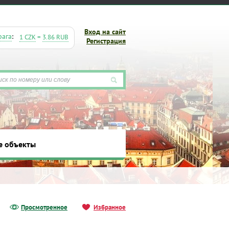
Вход на сайт
рага
:
1 CZK
=
3.86 RUB
Регистрация
е объекты
ты
Просмотренное
Избранное