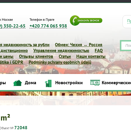
в Москве
Телефон в Праге
П
9) 350-22-65
+420 774 065 938
я недвижимость за рубли
Обмен: Чехия ↔ Россия
 дистанционно
Управление недвижимостью
FAQ
 и цены
Отзывы клиентов
Статьи
Наши контакты
itika i GDPR
Podmínky ochrany osobních údajů
иры
Дома
Новостройки
Коммерчески
Квартиры
Дома
Новостройки
Коммерческие объек
 m²
72048
Объект №