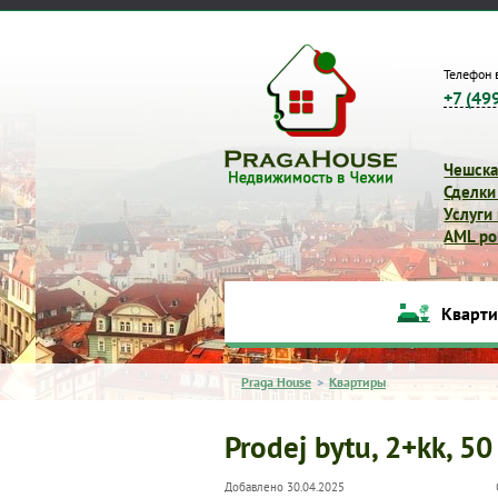
Телефон 
+7 (49
Чешска
Сделки
Услуги
AML pol
Кварт
Praga House
>
Квартиры
Prodej bytu, 2+kk, 50
Добавлено 30.04.2025