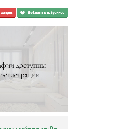
ь вопрос
Добавить в избранное
платно подберем для Вас