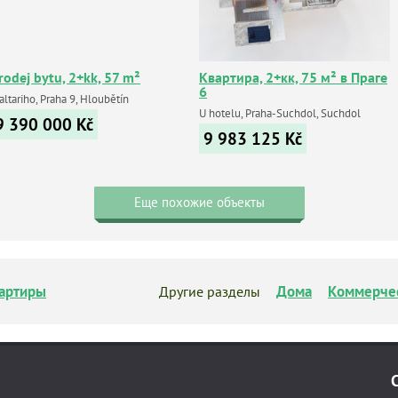
rodej bytu, 2+kk, 57 m²
Квартира, 2+кк, 75 м² в Праге
6
ltariho, Praha 9, Hloubětín
U hotelu, Praha-Suchdol, Suchdol
9 390 000
Kč
9 983 125
Kč
Еще похожие объекты
артиры
Дома
Коммерче
Другие разделы