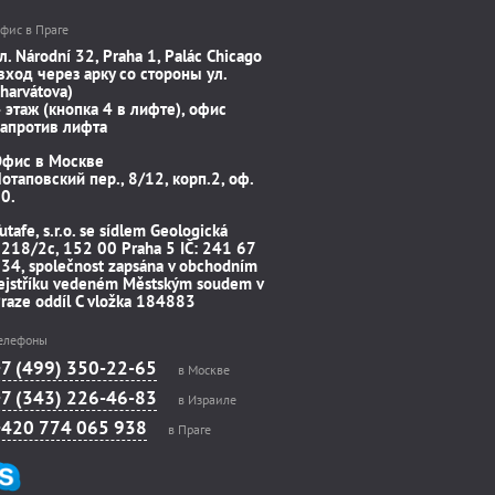
фис в Праге
л. Národní 32, Praha 1, Palác Chicago
вход через арку со стороны ул.
harvátova)
 этаж (кнопка 4 в лифте), офис
апротив лифта
Офис в Москве
отаповский пер., 8/12, корп.2, оф.
0.
utafe, s.r.o. se sídlem Geologická
218/2c, 152 00 Praha 5 IČ: 241 67
34, společnost zapsána v obchodním
ejstříku vedeném Městským soudem v
raze oddíl C vložka 184883
елефоны
+7 (499) 350-22-65
в Москве
+7 (343) 226-46-83
в Израиле
+420 774 065 938
в Праге