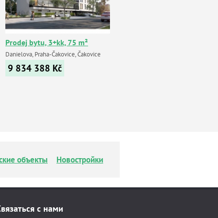
Prodej bytu, 3+kk, 75 m²
Danielova, Praha-Čakovice, Čakovice
9 834 388
Kč
ские объекты
Новостройки
Связаться с нами