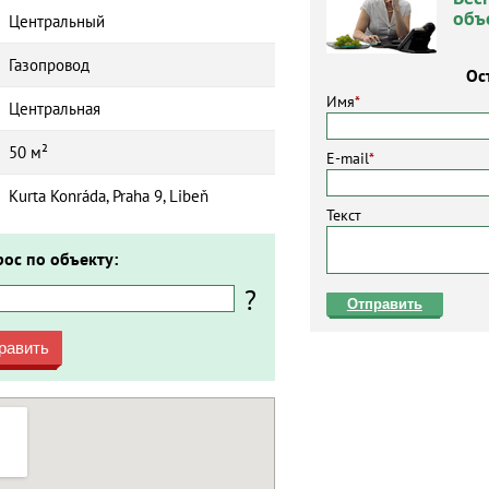
объ
Центральный
Газопровод
Ос
Имя
*
Центральная
50 м²
E-mail
*
Kurta Konráda, Praha 9, Libeň
Текст
рос по объекту:
?
Отправить
равить