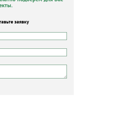
екты.
тавьте заявку