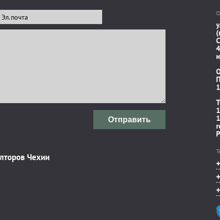
О
у
(
C
4
н
П
1
T
1
1
Отправить
r
P
Т
элторов Чехии