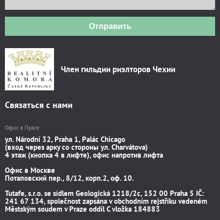
Отправить
Член гильдии риэлторов Чехии
Связаться с нами
Офис в Праге
ул. Národní 32, Praha 1, Palác Chicago
(вход через арку со стороны ул. Charvátova)
4 этаж (кнопка 4 в лифте), офис напротив лифта
Офис в Москве
Потаповский пер., 8/12, корп.2, оф. 10.
Tutafe, s.r.o. se sídlem Geologická 1218/2c, 152 00 Praha 5 IČ:
241 67 134, společnost zapsána v obchodním rejstříku vedeném
Městským soudem v Praze oddíl C vložka 184883