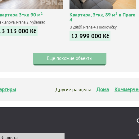
вартира 3+кк 90 м²
Квартира, 3+кк, 89 м² в Праге
4
eklanova, Praha 2, Vyšehrad
U Zátiší, Praha 4, Hodkovičky
13 113 000
Kč
12 999 000
Kč
Еще похожие объекты
артиры
Дома
Коммерче
Другие разделы
О