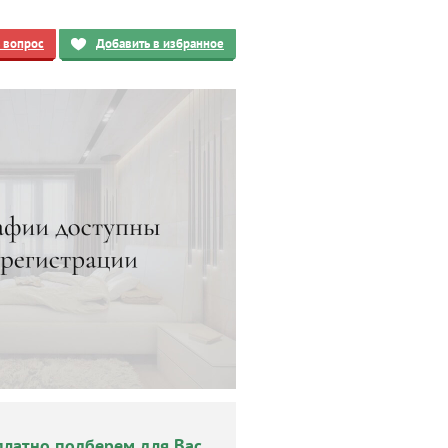
ь вопрос
Добавить в избранное
платно подберем для Вас