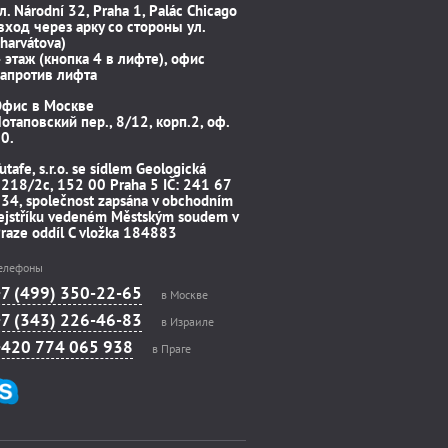
л. Národní 32, Praha 1, Palác Chicago
вход через арку со стороны ул.
harvátova)
 этаж (кнопка 4 в лифте), офис
апротив лифта
Офис в Москве
отаповский пер., 8/12, корп.2, оф.
0.
utafe, s.r.o. se sídlem Geologická
218/2c, 152 00 Praha 5 IČ: 241 67
34, společnost zapsána v obchodním
ejstříku vedeném Městským soudem v
raze oddíl C vložka 184883
елефоны
+7 (499) 350-22-65
в Москве
+7 (343) 226-46-83
в Израиле
+420 774 065 938
в Праге