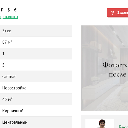
₽
$
€
Задат
ор валюты
3+кк
87 м²
1
5
частная
Новостройка
45 м²
Кирпичный
Центральный
Бес