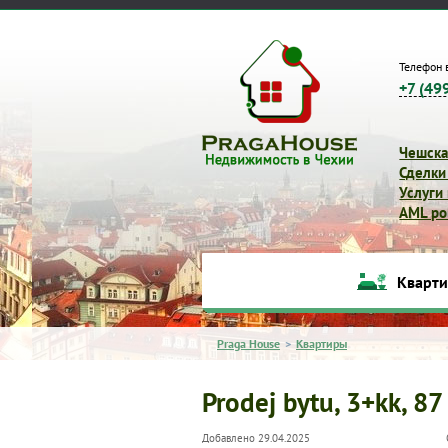
Телефон 
+7 (49
Чешска
Сделки
Услуги
AML pol
Кварт
Praga House
>
Квартиры
Prodej bytu, 3+kk, 87
Добавлено 29.04.2025