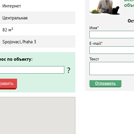
объ
Интернет
Центральная
Ос
Имя
*
82 м²
Spojovací, Praha 3
E-mail
*
рос по объекту:
Текст
?
равить
Отправить