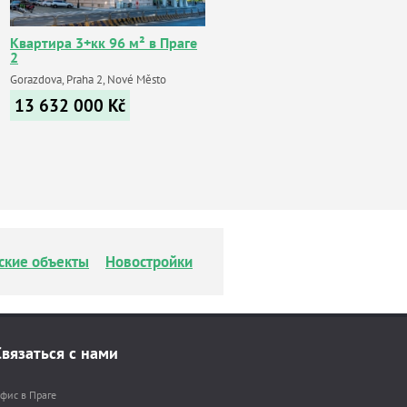
Квартира 3+кк 96 м² в Праге
2
Gorazdova, Praha 2, Nové Město
13 632 000
Kč
ские объекты
Новостройки
Связаться с нами
фис в Праге