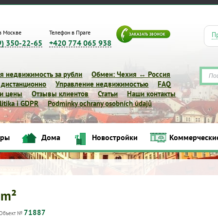
в Москве
Телефон в Праге
П
9) 350-22-65
+420 774 065 938
я недвижимость за рубли
Обмен: Чехия ↔ Россия
 дистанционно
Управление недвижимостью
FAQ
 и цены
Отзывы клиентов
Статьи
Наши контакты
itika i GDPR
Podmínky ochrany osobních údajů
иры
Дома
Новостройки
Коммерчески
Квартиры
Дома
Новостройки
Коммерческие объек
 m²
71887
Объект №