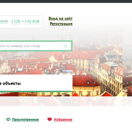
Вход на сайт
рага
:
1 CZK
=
3.91 RUB
Регистрация
е объекты
ты
Просмотренное
Избранное