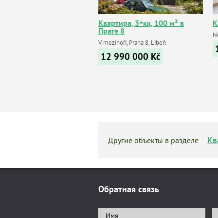
Квартира, 3+кк, 100 м² в
К
Праге 8
N
V mezihoří, Praha 8, Libeň
12 990 000
Kč
Кв
Другие объекты в разделе
Обратная связь