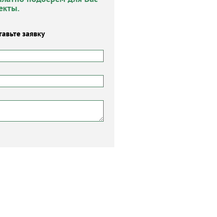
екты.
тавьте заявку