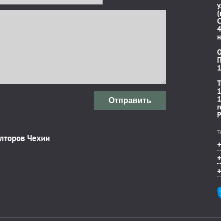
у
(
C
4
н
П
1
T
1
1
Отправить
r
P
Т
элторов Чехии