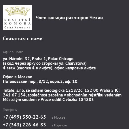
Член гильдии риэлторов Чехии
Связаться с нами
Офис в Праге
ул. Národní 32, Praha 1, Palác Chicago
(вход через арку со стороны ул. Charvátova)
4 этаж (кнопка 4 в лифте), офис напротив лифта
Офис в Москве
Потаповский пер., 8/12, корп.2, оф. 10.
Tutafe, s.r.o. se sídlem Geologická 1218/2c, 152 00 Praha 5 IČ:
241 67 134, společnost zapsána v obchodním rejstříku vedeném
Městským soudem v Praze oddíl C vložka 184883
Телефоны
+7 (499) 350-22-65
в Москве
+7 (343) 226-46-83
в Израиле