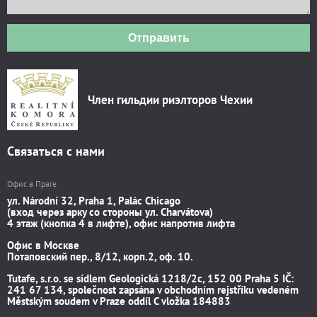
Отправить
Член гильдии риэлторов Чехии
Связаться с нами
Офис в Праге
ул. Národní 32, Praha 1, Palác Chicago
(вход через арку со стороны ул. Charvátova)
4 этаж (кнопка 4 в лифте), офис напротив лифта
Офис в Москве
Потаповский пер., 8/12, корп.2, оф. 10.
Tutafe, s.r.o. se sídlem Geologická 1218/2c, 152 00 Praha 5 IČ:
241 67 134, společnost zapsána v obchodním rejstříku vedeném
Městským soudem v Praze oddíl C vložka 184883