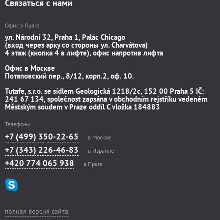
Связаться с нами
Офис в Праге
ул. Národní 32, Praha 1, Palác Chicago
(вход через арку со стороны ул. Charvátova)
4 этаж (кнопка 4 в лифте), офис напротив лифта
Офис в Москве
Потаповский пер., 8/12, корп.2, оф. 10.
Tutafe, s.r.o. se sídlem Geologická 1218/2c, 152 00 Praha 5 IČ:
241 67 134, společnost zapsána v obchodním rejstříku vedeném
Městským soudem v Praze oddíl C vložka 184883
Телефоны
+7 (499) 350-22-65
в Москве
+7 (343) 226-46-83
в Израиле
+420 774 065 938
в Праге
полная версия сайта