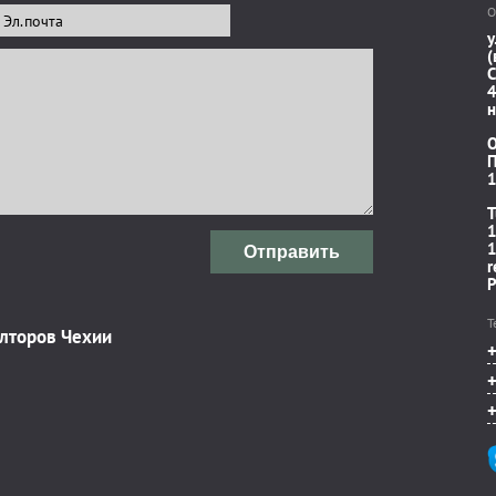
О
у
(
C
4
н
П
1
T
1
1
Отправить
r
P
Т
элторов Чехии