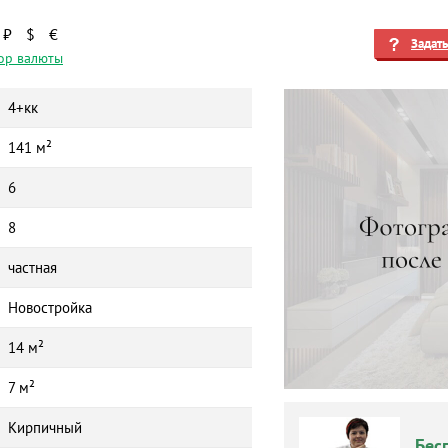
₽
$
€
Задат
ор валюты
4+кк
141 м²
6
8
частная
Новостройка
14 м²
7 м²
Кирпичный
Бес