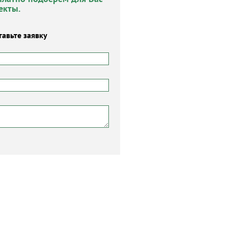
екты.
тавьте заявку