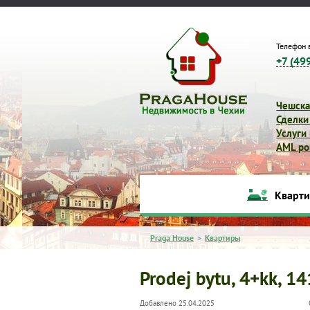
Телефон 
+7 (49
Чешска
Сделки
Услуги
AML pol
Кварт
Praga House
>
Квартиры
Prodej bytu, 4+kk, 1
Добавлено 25.04.2025