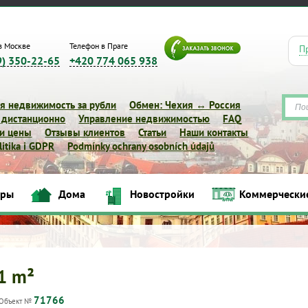
в Москве
Телефон в Праге
П
9) 350-22-65
+420 774 065 938
я недвижимость за рубли
Обмен: Чехия ↔ Россия
 дистанционно
Управление недвижимостью
FAQ
 и цены
Отзывы клиентов
Статьи
Наши контакты
itika i GDPR
Podmínky ochrany osobních údajů
иры
Дома
Новостройки
Коммерчески
Квартиры
Дома
Новостройки
Коммерческие объек
41 m²
71766
Объект №