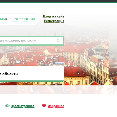
Вход на сайт
рага
:
1 CZK
=
3.88 RUB
Регистрация
е объекты
ты
Просмотренное
Избранное