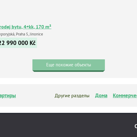
rodej bytu, 4+kk, 170 m²
poryjská, Praha 5, Jinonice
22 990 000
Kč
Еще похожие объекты
артиры
Дома
Коммерче
Другие разделы