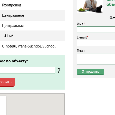
объ
Газопровод
Центральное
Ос
Имя
*
Центральная
141 м²
E-mail
*
U hotelu, Praha-Suchdol, Suchdol
Текст
рос по объекту:
?
Отправить
равить