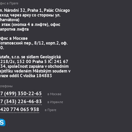
фис в Праге
л. Národní 32, Praha 1, Palác Chicago
вход через арку со стороны ул.
harvátova)
 этаж (кнопка 4 в лифте), офис
апротив лифта
Офис в Москве
отаповский пер., 8/12, корп.2, оф.
0.
utafe, s.r.o. se sídlem Geologická
218/2c, 152 00 Praha 5 IČ: 241 67
34, společnost zapsána v obchodním
ejstříku vedeném Městským soudem v
raze oddíl C vložka 184883
елефоны
+7 (499) 350-22-65
в Москве
+7 (343) 226-46-83
в Израиле
+420 774 065 938
в Праге