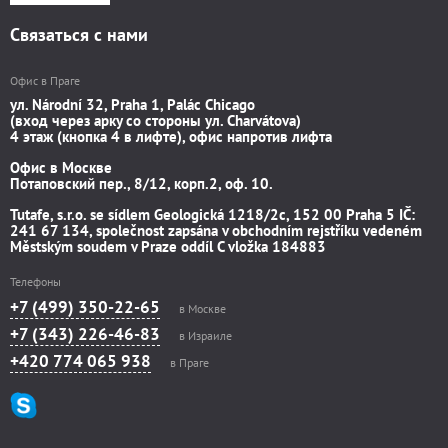
Связаться с нами
Офис в Праге
ул. Národní 32, Praha 1, Palác Chicago
(вход через арку со стороны ул. Charvátova)
4 этаж (кнопка 4 в лифте), офис напротив лифта
Офис в Москве
Потаповский пер., 8/12, корп.2, оф. 10.
Tutafe, s.r.o. se sídlem Geologická 1218/2c, 152 00 Praha 5 IČ:
241 67 134, společnost zapsána v obchodním rejstříku vedeném
Městským soudem v Praze oddíl C vložka 184883
Телефоны
+7 (499) 350-22-65
в Москве
+7 (343) 226-46-83
в Израиле
+420 774 065 938
в Праге