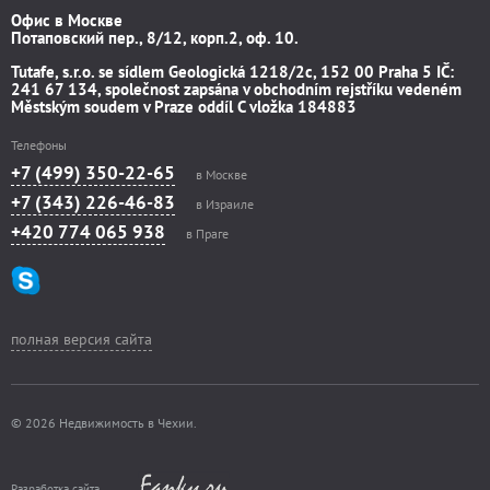
Офис в Москве
Потаповский пер., 8/12, корп.2, оф. 10.
Tutafe, s.r.o. se sídlem Geologická 1218/2c, 152 00 Praha 5 IČ:
241 67 134, společnost zapsána v obchodním rejstříku vedeném
Městským soudem v Praze oddíl C vložka 184883
Телефоны
+7 (499) 350-22-65
в Москве
+7 (343) 226-46-83
в Израиле
+420 774 065 938
в Праге
полная версия сайта
© 2026 Недвижимость в Чехии.
Разработка сайта