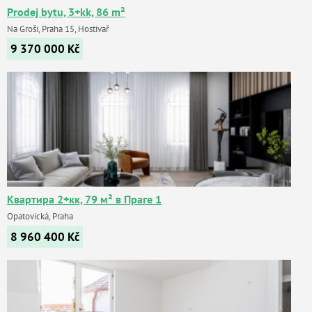
Prodej bytu, 3+kk, 86 m²
Na Groši, Praha 15, Hostivař
9 370 000
Kč
Квартира 2+кк, 79 м² в Праге 1
Opatovická, Praha
8 960 400
Kč