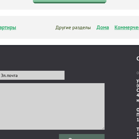
артиры
Дома
Коммерче
Другие разделы
О
у
(
C
4
н
П
1
T
1