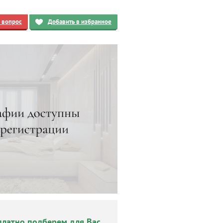
ь вопрос
Добавить в избранное
платно подберем для Вас