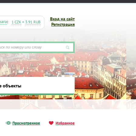
Вход на сайт
рага
:
1 CZK
=
3.91 RUB
Регистрация
е объекты
ты
Просмотренное
Избранное