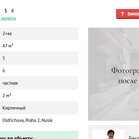
$
€
Задат
 валюты
2+кк
47 м²
5
6
частная
2 м²
Кирпичный
Oldřichova, Praha 2, Nusle
Бес
рос по объекту: