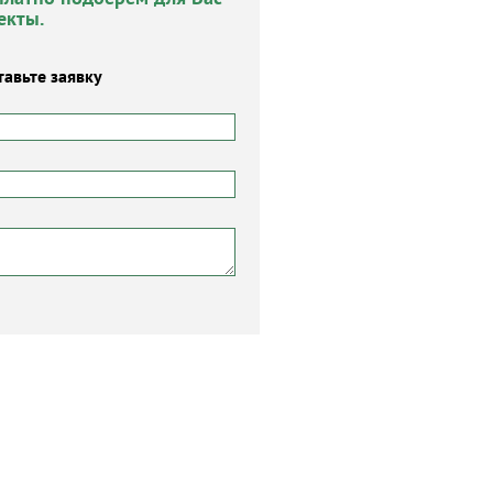
екты.
тавьте заявку