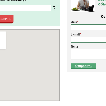
объ
?
Ос
равить
Имя
*
E-mail
*
Текст
Отправить