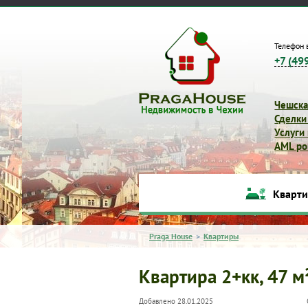
Телефон 
+7 (49
Чешска
Сделки
Услуги
AML pol
Кварт
Praga House
>
Квартиры
Квартира 2+кк, 47 м
Добавлено 28.01.2025