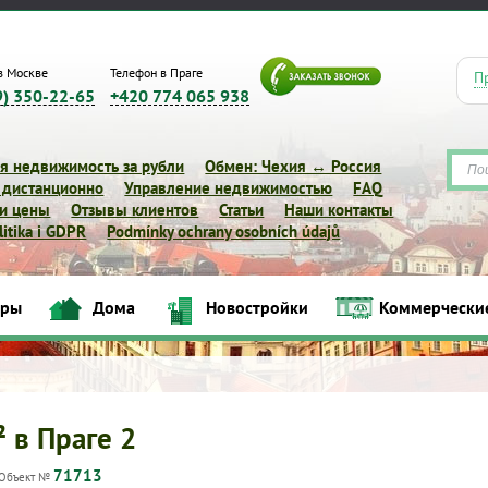
в Москве
Телефон в Праге
П
9) 350-22-65
+420 774 065 938
я недвижимость за рубли
Обмен: Чехия ↔ Россия
 дистанционно
Управление недвижимостью
FAQ
 и цены
Отзывы клиентов
Статьи
Наши контакты
itika i GDPR
Podmínky ochrany osobních údajů
иры
Дома
Новостройки
Коммерчески
Квартиры
Дома
Новостройки
Коммерческие объек
² в Праге 2
71713
Объект №