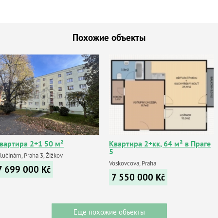
Похожие объекты
вартира 2+1 50 м²
Квартира 2+кк, 64 м² в Праге
5
lučinám, Praha 3, Žižkov
Voskovcova, Praha
7 699 000
Kč
7 550 000
Kč
Еще похожие объекты