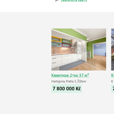
Квартира 2+кк 57 м²
К
Hartigova, Praha 3, Žižkov
K 
7 800 000
Kč