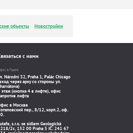
ские объекты
Новостройки
Связаться с нами
фис в Праге
л. Národní 32, Praha 1, Palác Chicago
вход через арку со стороны ул.
harvátova)
 этаж (кнопка 4 в лифте), офис
апротив лифта
Офис в Москве
отаповский пер., 8/12, корп.2, оф.
0.
utafe, s.r.o. se sídlem Geologická
218/2c, 152 00 Praha 5 IČ: 241 67