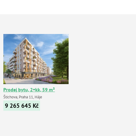
Prodej bytu, 2+kk, 59 m²
Štichova, Praha 11, Háje
9 265 645
Kč