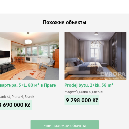
Похожие объекты
вартира, 3+1, 80 м² в Праге
Prodej bytu, 2+kk, 58 m²
Magistrů, Praha 4, Michle
anická, Praha 4, Braník
9 298 000
Kč
8 690 000
Kč
Еще похожие объекты