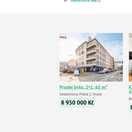
Prodej bytu, 2+1, 65 m²
К
4
Sekaninova, Praha 2, Nusle
Br
8 950 000
Kč