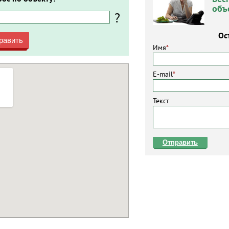
объ
?
Ос
равить
Имя
*
E-mail
*
Текст
Отправить