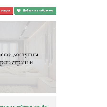
ь вопрос
Добавить в избранное
платно подберем для Вас