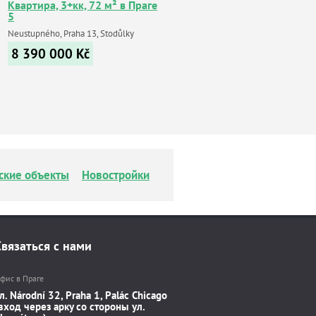
Квартира, 3+кк, 72 м² в Праге
5
Neustupného, Praha 13, Stodůlky
8 390 000
Kč
ские объекты
Новостройки
Связаться с нами
фис в Праге
л. Národní 32, Praha 1, Palác Chicago
вход через арку со стороны ул.