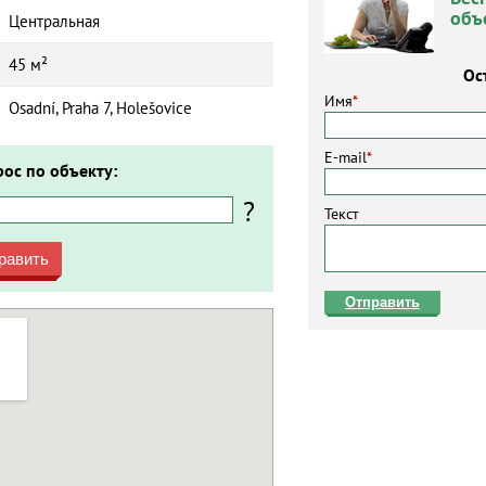
объ
Центральная
45 м²
Ос
Имя
*
Osadní, Praha 7, Holešovice
E-mail
*
рос по объекту:
?
Текст
равить
Отправить