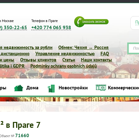
в Москве
Телефон в Праге
П
9) 350-22-65
+420 774 065 938
я недвижимость за рубли
Обмен: Чехия ↔ Россия
 дистанционно
Управление недвижимостью
FAQ
 и цены
Отзывы клиентов
Статьи
Наши контакты
itika i GDPR
Podmínky ochrany osobních údajů
иры
Дома
Новостройки
Коммерчески
Квартиры
Дома
Новостройки
Коммерческие объек
² в Праге 7
71660
Объект №