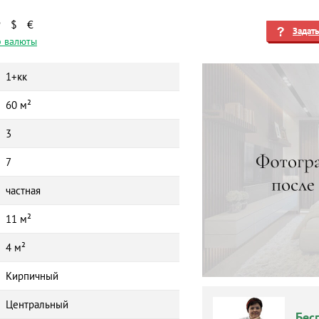
₽
$
€
Задат
 валюты
1+кк
60 м²
3
7
частная
11 м²
4 м²
Кирпичный
Центральный
Бес