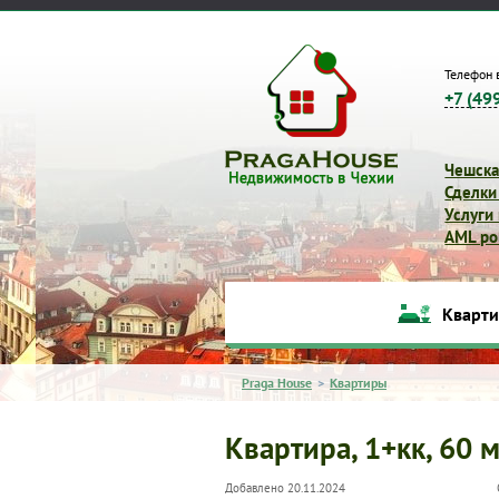
Телефон 
+7 (49
Чешска
Сделки
Услуги
AML pol
Кварт
Praga House
>
Квартиры
Квартира, 1+кк, 60 м
Добавлено 20.11.2024