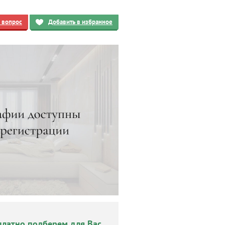
ь вопрос
Добавить в избранное
платно подберем для Вас