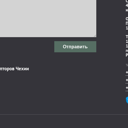
C
4
н
П
1
T
1
1
Отправить
r
P
Т
элторов Чехии