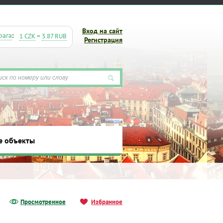
Вход на сайт
рага
:
1 CZK
=
3.87 RUB
Регистрация
е объекты
ты
Просмотренное
Избранное