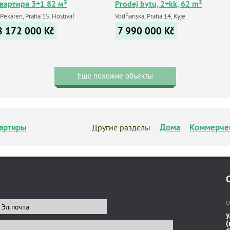
вартира 3+1 82 м²
Prodej bytu, 2+kk, 62 m²
Pekáren, Praha 15, Hostivař
Vodňanská, Praha 14, Kyje
8 172 000
Kč
7 990 000
Kč
Еще похожие объекты
артиры
Дома
Коммерче
Другие разделы
О
у
(