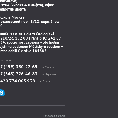
harvátova)
 этаж (кнопка 4 в лифте), офис
апротив лифта
Офис в Москве
отаповский пер., 8/12, корп.2, оф.
0.
utafe, s.r.o. se sídlem Geologická
218/2c, 152 00 Praha 5 IČ: 241 67
34, společnost zapsána v obchodním
ejstříku vedeném Městským soudem v
raze oddíl C vložka 184883
елефоны
+7 (499) 350-22-65
в Москве
+7 (343) 226-46-83
в Израиле
+420 774 065 938
в Праге
Разработка сайта