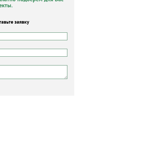
екты.
тавьте заявку