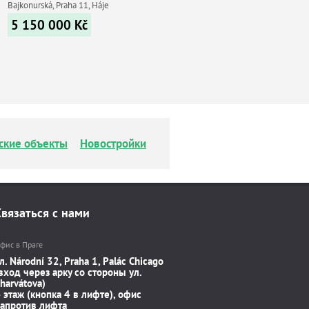
Bajkonurská, Praha 11, Háje
5 150 000
Kč
ские объекты
Новостройки
Связаться с нами
фис в Праге
л. Národní 32, Praha 1, Palác Chicago
вход через арку со стороны ул.
harvátova)
 этаж (кнопка 4 в лифте), офис
апротив лифта