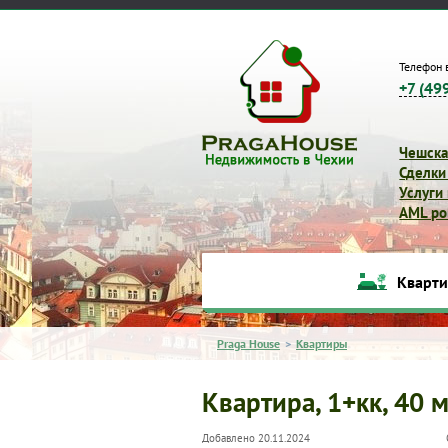
Телефон 
+7 (49
Чешска
Сделки
Услуги
AML pol
Кварт
Praga House
>
Квартиры
Квартира, 1+кк, 40 м
Добавлено 20.11.2024