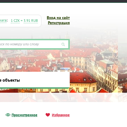
Вход на сайт
рага
:
1 CZK
=
3.91 RUB
Регистрация
е объекты
ты
Просмотренное
Избранное