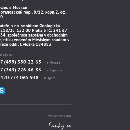
Офис в Москве
отаповский пер., 8/12, корп.2, оф.
0.
utafe, s.r.o. se sídlem Geologická
218/2c, 152 00 Praha 5 IČ: 241 67
34, společnost zapsána v obchodním
ejstříku vedeném Městským soudem v
raze oddíl C vložka 184883
елефоны
+7 (499) 350-22-65
в Москве
+7 (343) 226-46-83
в Израиле
+420 774 065 938
в Праге
Разработка сайта