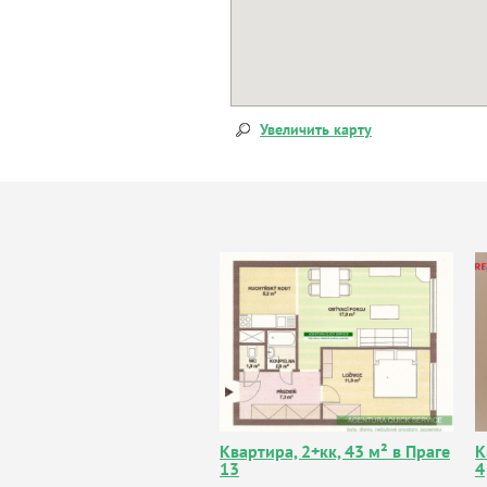
Увеличить карту
Квартира, 2+кк, 43 м² в Праге
К
13
4