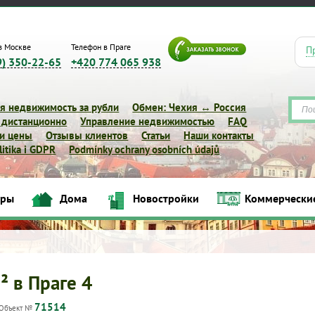
в Москве
Телефон в Праге
П
9) 350-22-65
+420 774 065 938
я недвижимость за рубли
Обмен: Чехия ↔ Россия
 дистанционно
Управление недвижимостью
FAQ
 и цены
Отзывы клиентов
Статьи
Наши контакты
itika i GDPR
Podmínky ochrany osobních údajů
иры
Дома
Новостройки
Коммерчески
Квартиры
Дома
Новостройки
Коммерческие объек
² в Праге 4
71514
Объект №