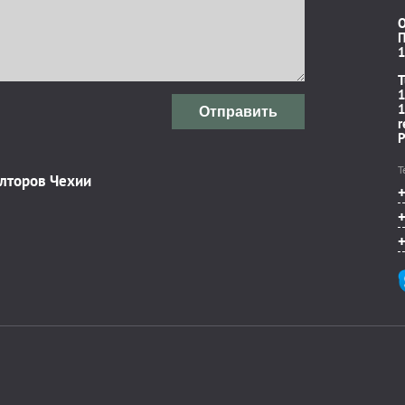
П
1
T
1
1
Отправить
r
P
Т
элторов Чехии