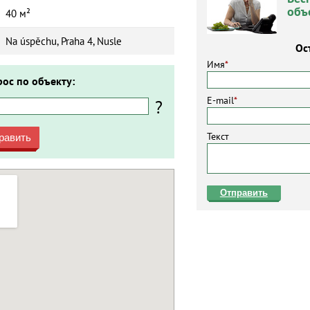
объ
40 м²
Na úspěchu, Praha 4, Nusle
Ос
Имя
*
рос по объекту:
E-mail
*
?
Текст
равить
Отправить