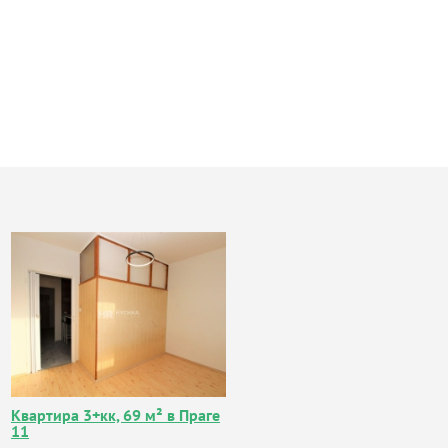
Квартира 3+кк, 69 м² в Праге
11