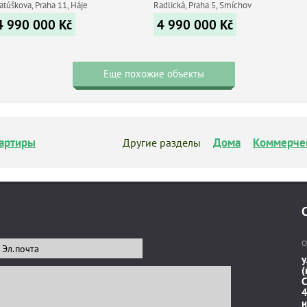
atúškova, Praha 11, Háje
Radlická, Praha 5, Smíchov
4 990 000
Kč
4 990 000
Kč
Еще похожие объекты
артиры
Дома
Коммерче
Другие разделы
О
у
(
C
4
н