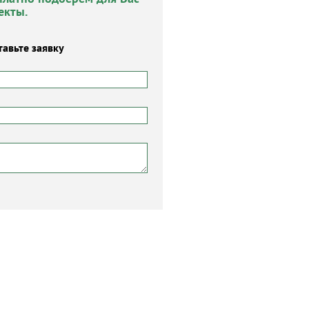
екты.
тавьте заявку