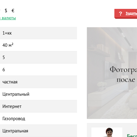
₽
$
€
Задат
 валюты
1+кк
40 м²
5
6
частная
Центральный
Интернет
Газопровод
Центральная
Бес