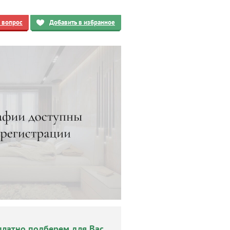
ь вопрос
Добавить в избранное
платно подберем для Вас