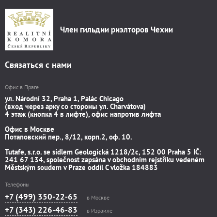
Член гильдии риэлторов Чехии
Связаться с нами
Офис в Праге
ул. Národní 32, Praha 1, Palác Chicago
(вход через арку со стороны ул. Charvátova)
4 этаж (кнопка 4 в лифте), офис напротив лифта
Офис в Москве
Потаповский пер., 8/12, корп.2, оф. 10.
Tutafe, s.r.o. se sídlem Geologická 1218/2c, 152 00 Praha 5 IČ:
241 67 134, společnost zapsána v obchodním rejstříku vedeném
Městským soudem v Praze oddíl C vložka 184883
Телефоны
+7 (499) 350-22-65
в Москве
+7 (343) 226-46-83
в Израиле